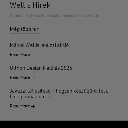
GO TO SHOP
Wellis Hírek
Értesülj a Wellis legfrissebb híreiről első kézből!
Még több hír
Májusi Wellis jakuzzi akció
Read More
Otthon Design kiállítás 2026
Read More
Jakuzzi téliesítése – hogyan készüljünk fel a
hideg hónapokra?
Read More