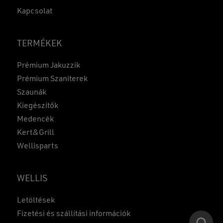
Kapcsolat
TERMÉKEK
Prémium Jakuzzik
Prémium Szaniterek
Szaunák
Kiegészítők
Medencék
Kert&Grill
Wellisparts
WELLIS
Részösszeg:
0
Ft
Letöltések
KOSÁR
PÉNZTÁR
Fizetési és szállítási információk