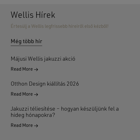
GO TO SHOP
Wellis Hírek
Értesülj a Wellis legfrissebb híreiről első kézből!
Még több hír
Májusi Wellis jakuzzi akció
Read More
Otthon Design kiállítás 2026
Read More
Jakuzzi téliesítése – hogyan készüljünk fel a
hideg hónapokra?
Read More