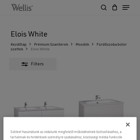
Skip
Menu
to
Close
search
Close
Cart
main
Cart
Close
Filters
content
Menu
Elois White
Kezdőlap
Prémium Szaniterek
Mosdók
Fürdőszoba bútor
szettek
Elois White
Filters
Sütiket használunk az oldalunk megfelelő működésének biztosításához, a
tartalmak és hirdetések személyre szabásához, közösségi média funkciók