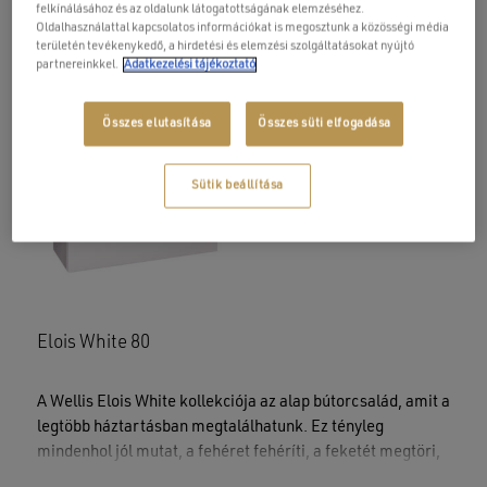
felkínálásához és az oldalunk látogatottságának elemzéséhez.
Oldalhasználattal kapcsolatos információkat is megosztunk a közösségi média
területén tevékenykedő, a hirdetési és elemzési szolgáltatásokat nyújtó
Elois White 120
Elois White 60
partnereinkkel.
Adatkezelési tájékoztató
Összes elutasítása
Összes süti elfogadása
Sütik beállítása
Elois White 80
A Wellis Elois White kollekciója az alap bútorcsalád, amit a
legtöbb háztartásban megtalálhatunk. Ez tényleg
mindenhol jól mutat, a fehéret fehéríti, a feketét megtöri,
a szürkét pedig kiegészíti. A bútorok három méretben