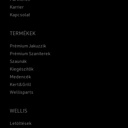
Karrier
Kapcsolat
TERMÉKEK
Prémium Jakuzzik
Prémium Szaniterek
Szaunák
Kiegészítők
Medencék
Kert&Grill
Wellisparts
WELLIS
Részösszeg:
0
Ft
Letöltések