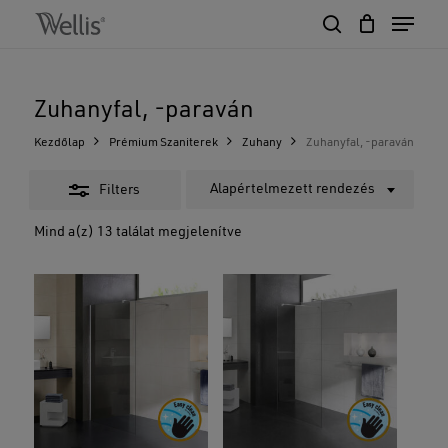
Skip
Menu
to
Close
search
Close
Cart
main
Cart
Close
Filters
content
Menu
Zuhanyfal, -paraván
Kezdőlap
Prémium Szaniterek
Zuhany
Zuhanyfal, -paraván
Alapértelmezett rendezés
Filters
Mind a(z) 13 találat megjelenítve