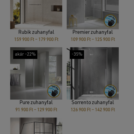
Rubik zuhanyfal
Premier zuhanyfal
Ártartomány:
Ártartom
159 900
Ft
–
179 900
Ft
109 900
Ft
–
125 900
Ft
159
109
900 Ft
900 Ft
akár -22%
-35%
-
-
179
125
900 Ft
900 Ft
Pure zuhanyfal
Sorrento zuhanyfal
Ártartomány:
Ártartom
91 900
Ft
–
129 900
Ft
126 900
Ft
–
142 900
Ft
91
126
900 Ft
900 Ft
-
-
129
142