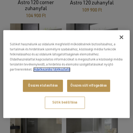
Astro 120 corner
Astro 120 zuhanyfal
zuhanyfal
109 900
Ft
104 900
Ft
Sütiket használunk az oldalunk megfelelő működésének biztosításához, a
tartalmak és hirdetések személyre szabásához, közösségi média funkciók
felkínálásához és az oldalunk látogatottságának elemzéséhez.
Oldalhasználattal kapcsolatos információkat is megosztunk a közösségi média
területén tevékenykedő, a hirdetési és elemzési szolgáltatásokat nyújtó
partnereinkkel.
Adatkezelési tájékoztató
Astro 140 zuhanyfal
Astro 140 zuhanyfal
kombináció
129 900
Ft
Összes elutasítása
Összes süti elfogadása
154 900
Ft
Sütik beállítása