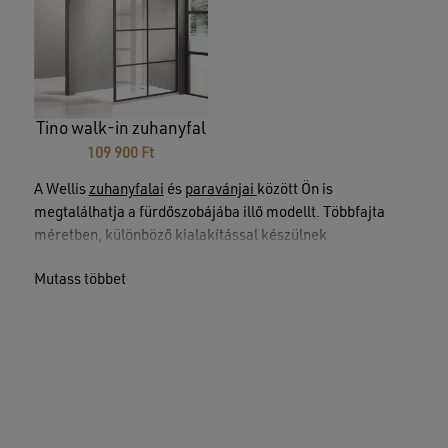
900 Ft
900 Ft
Nincsenek termékek a kosárban.
Tino walk-in zuhanyfal
GO TO SHOP
109 900
Ft
A Wellis
zuhanyfalai
és
paravánjai
között Ön is
megtalálhatja a fürdőszobájába illő modellt. Többfajta
méretben, különböző kialakítással készülnek
zuhanyfalaink, amelyek feldobják majd otthonát.
Mutass többet
Kádparavánjaink segítik a cseppmentes zuhanyzást
méretüktől függetlenül, valamint a fürdést is diszkrétebbé
varázsolják.