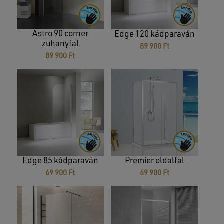
Astro 90 corner
Edge 120 kádparaván
zuhanyfal
89 900
Ft
89 900
Ft
Edge 85 kádparaván
Premier oldalfal
69 900
Ft
69 900
Ft