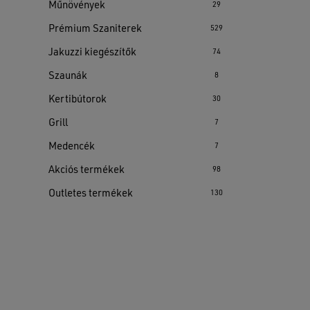
Műnövények
29
Prémium Szaniterek
529
Jakuzzi kiegészítők
74
Szaunák
8
Kertibútorok
30
Grill
7
Medencék
7
Akciós termékek
98
Outletes termékek
130