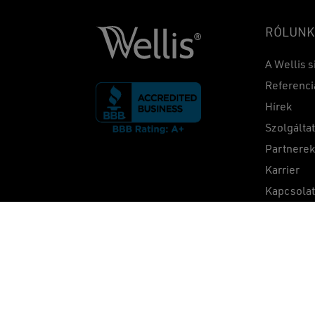
RÓLUNK
A Wellis s
Referenci
Hírek
Szolgálta
Partnere
Karrier
Kapcsola
A weboldalon szereplő képek csak illusztrációs célokat szol