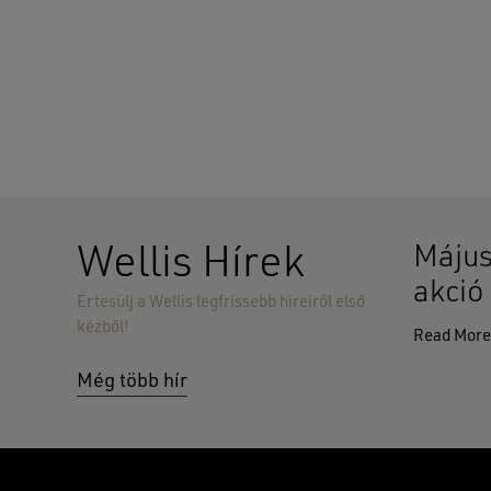
Wellis Hírek
Május
akció
Értesülj a Wellis legfrissebb híreiről első
kézből!
Read Mor
Még több hír