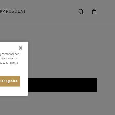
search
KAPCSOLAT
Close
Cart
lyre szabásához,
l kapcsolatos
atásokat nyújtó
ti elfogadása