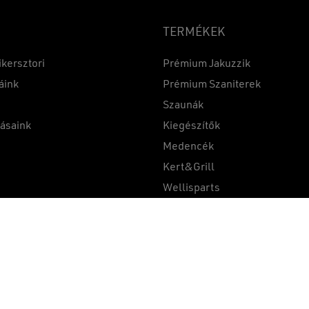
TERMÉKEK
ikersztori
Prémium Jakuzzik
áink
Prémium Szaniterek
Szaunák
Részösszeg:
tásaink
Kiegészítők
k
Medencék
Kert&Grill
t
Wellisparts
Összehasonlítás
1
gálnak.