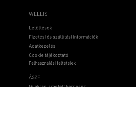
WELLIS
Letöltések
Fizetési és szállítási információk
Adatkezelés
0
Ft
Cookie tájékoztató
Felhasználási feltételek
KOSÁR
PÉNZTÁR
ÁSZF
Gyakran ismételt kérdések
Közzétételek
facebook
youtube
instagram