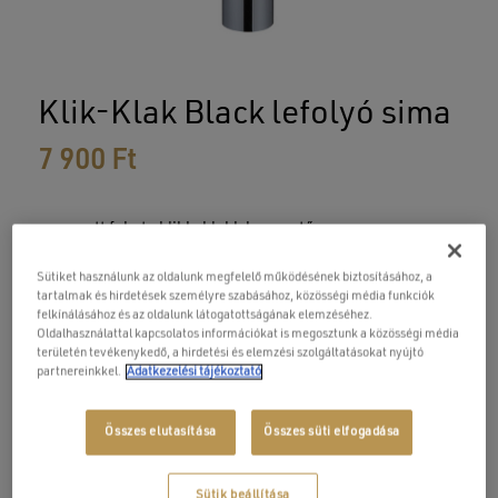
Klik-Klak Black lefolyó sima
7 900
Ft
matt fekete klikk-klakk leeresztő
túlfolyó nélküli mosdóhoz
Sütiket használunk az oldalunk megfelelő működésének biztosításához, a
tartalmak és hirdetések személyre szabásához, közösségi média funkciók
felkínálásához és az oldalunk látogatottságának elemzéséhez.
Oldalhasználattal kapcsolatos információkat is megosztunk a közösségi média
területén tevékenykedő, a hirdetési és elemzési szolgáltatásokat nyújtó
partnereinkkel.
Adatkezelési tájékoztató
Alkatrész, kiegészítő házhoz szállítás +
2 500
Ft
Összes elutasítása
Összes süti elfogadása
KOSÁRBA TESZEM
Sütik beállítása