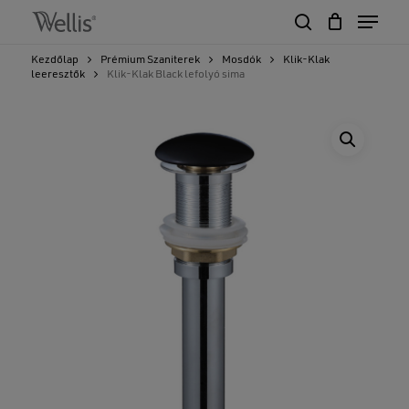
Skip
Menu
to
search
Close
Cart
main
Cart
Close
Kezdőlap
Prémium Szaniterek
Mosdók
Klik-Klak
content
leeresztők
Klik-Klak Black lefolyó sima
Menu