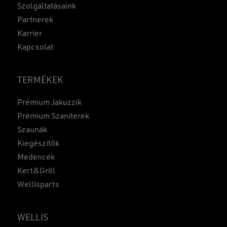
Szolgáltatásaink
Partnerek
Karrier
Kapcsolat
TERMÉKEK
Prémium Jakuzzik
Prémium Szaniterek
Szaunák
Kiegészítők
Medencék
Kert&Grill
Wellisparts
WELLIS
Részösszeg:
0
Ft