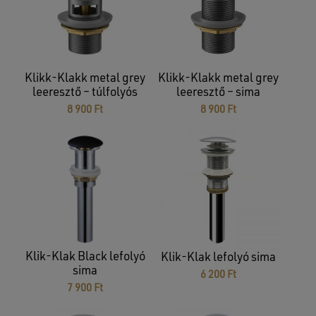
Klikk-Klakk metal grey
Klikk-Klakk metal grey
leeresztő – túlfolyós
leeresztő – sima
8 900
Ft
8 900
Ft
Klik-Klak Black lefolyó
Klik-Klak lefolyó sima
sima
6 200
Ft
7 900
Ft
Nincsenek termékek a kosárban.