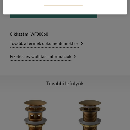
AJÁNLATOT KÉREK
Cikkszám:
WF00060
Tovább a termék dokumentumokhoz
Fizetési és szállítási információk
További lefolyók