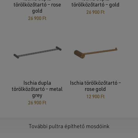
törölközőtartó – rose
törölközőtartó – gold
GO TO SHOP
gold
26 900
Ft
26 900
Ft
Ischia dupla
Ischia törölközőtartó –
törölközőtartó – metal
rose gold
grey
12 900
Ft
26 900
Ft
További pultra építhető mosdóink