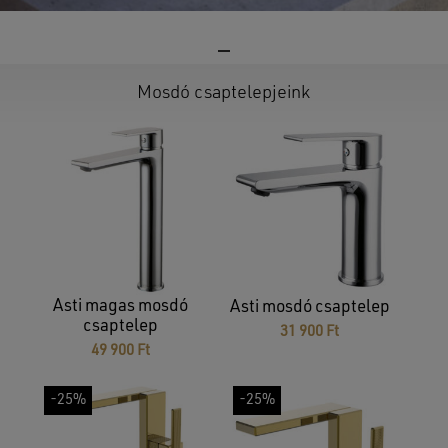
Mosdó csaptelepjeink
Asti magas mosdó
Asti mosdó csaptelep
csaptelep
31 900
Ft
49 900
Ft
-25%
-25%