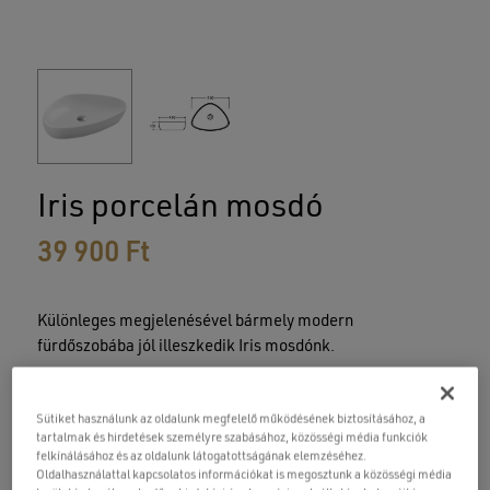
Iris porcelán mosdó
39 900
Ft
Különleges megjelenésével bármely modern
fürdőszobába jól illeszkedik Iris mosdónk.
Pultra szerelhető mosdóinkhoz válasszon egyre bővülő
Sütiket használunk az oldalunk megfelelő működésének biztosításához, a
magasított csaptelep kínálatunkból, illetve ajánljuk hozzá
tartalmak és hirdetések személyre szabásához, közösségi média funkciók
Klikk-Klakk lefolyóinkat, melyek túlfolyós, és túlfolyó
felkínálásához és az oldalunk látogatottságának elemzéséhez.
nélküli változatban kaphatók, króm, fehér, illetve fekete
Oldalhasználattal kapcsolatos információkat is megosztunk a közösségi média