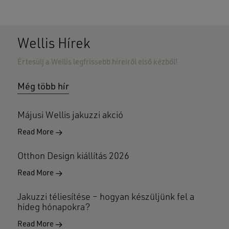
Wellis Hírek
Értesülj a Wellis legfrissebb híreiről első kézből!
Még több hír
Májusi Wellis jakuzzi akció
Read More
Otthon Design kiállítás 2026
Read More
Jakuzzi téliesítése – hogyan készüljünk fel a
hideg hónapokra?
Read More