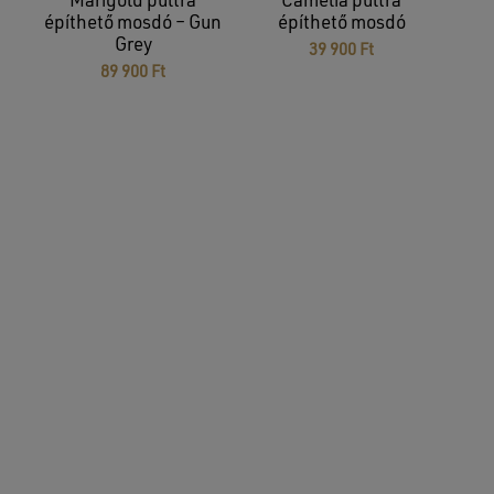
Marigold pultra
Camelia pultra
építhető mosdó – Gun
építhető mosdó
Grey
39 900
Ft
89 900
Ft