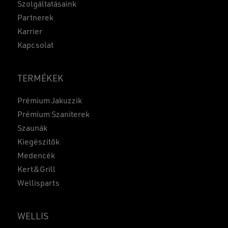
Szolgáltatásaink
Partnerek
Karrier
Kapcsolat
TERMÉKEK
Prémium Jakuzzik
Prémium Szaniterek
Szaunák
Kiegészítők
Medencék
Kert&Grill
Wellisparts
WELLIS
Részösszeg:
0
Ft