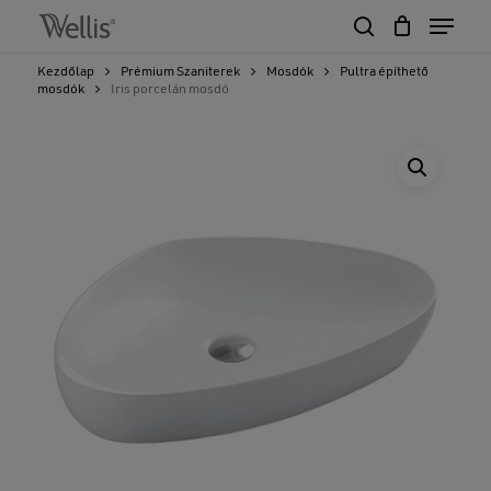
Skip
Menu
to
search
Close
Cart
main
Cart
Close
Kezdőlap
Prémium Szaniterek
Mosdók
Pultra építhető
content
mosdók
Iris porcelán mosdó
Menu