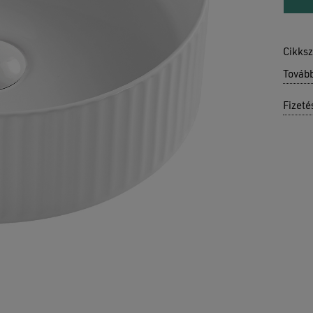
Cikks
Továb
Fizeté
Ninc