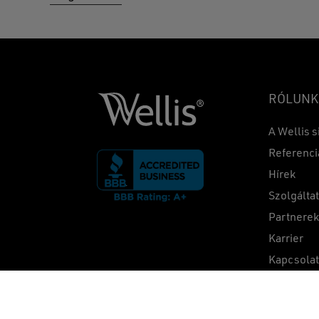
RÓLUNK
A Wellis s
Referenci
Hírek
Szolgálta
Partnere
Karrier
Kapcsola