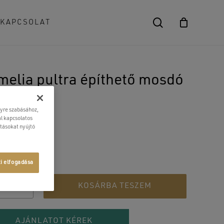
search
KAPCSOLAT
Close
Cart
elia pultra építhető mosdó
900
Ft
lyre szabásához,
l kapcsolatos
atásokat nyújtó
× 11,7 cm
ti elfogadása
KOSÁRBA TESZEM
AJÁNLATOT KÉREK