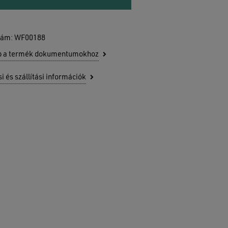
zám:
WF00188
b a termék dokumentumokhoz
si és szállítási információk
senek termékek a kosárban.
GO TO SHOP