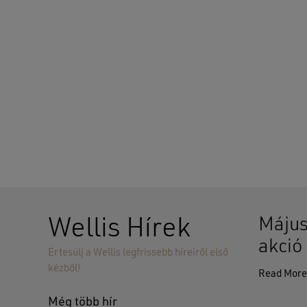
Wellis Hírek
Május
akció
Értesülj a Wellis legfrissebb híreiről első
kézből!
Read Mor
Még több hír