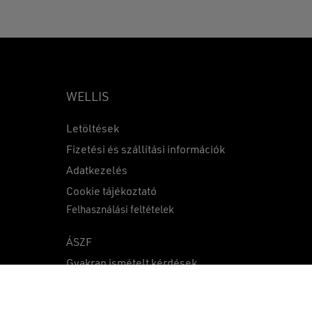
WELLIS
Letöltések
Fizetési és szállítási információk
Adatkezelés
0
Ft
Cookie tájékoztató
Felhasználási feltételek
KOSÁR
PÉNZTÁR
ÁSZF
Gyakran ismételt kérdések
Közzétételek