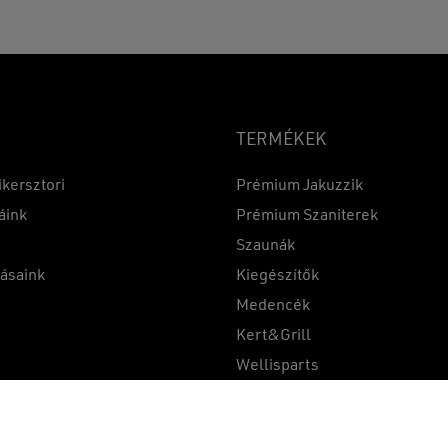
TERMÉKEK
ikersztori
Prémium Jakuzzik
áink
Prémium Szaniterek
Szaunák
Részösszeg:
tásaink
Kiegészítők
k
Medencék
Kert&Grill
t
Wellisparts
Összehasonlítás
1