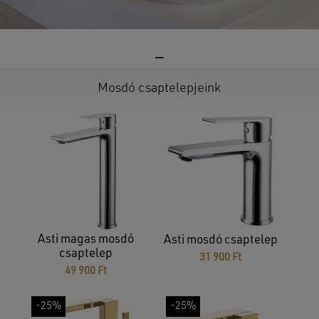
Mosdó csaptelepjeink
Asti magas mosdó
Asti mosdó csaptelep
csaptelep
31 900
Ft
49 900
Ft
-25%
-25%