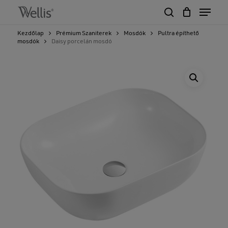
Skip
Menu
to
search
Close
Cart
main
Cart
Close
Kezdőlap
Prémium Szaniterek
Mosdók
Pultra építhető
content
mosdók
Daisy porcelán mosdó
Menu