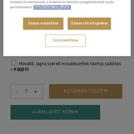
területén tevékenykedő, a hirdetési és elemzési szolgáltatásokat nyújtó
nélküli változatban kaphatók, króm, fehér, illetve fekete
partnereinkkel.
Adatkezelési tájékoztató
porcelán felső résszel matt vagy fényes kivitelben.
Összes elutasítása
Összes süti elfogadása
49×39,5×15 cm
fényes fehér porcelán
vékony perem kialakítás
Sütik beállítása
leeresztő nélkül
Mosdók, lapra szerelt mosdószettek házhoz szállítás
+
9 000
Ft
KOSÁRBA TESZEM
AJÁNLATOT KÉREK