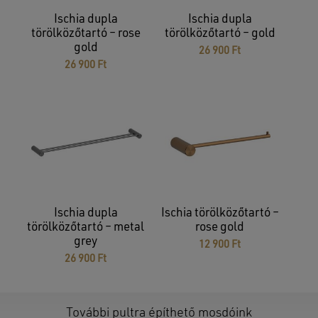
Nincsenek termékek a kosárban.
Ischia dupla
Ischia dupla
törölközőtartó – rose
törölközőtartó – gold
GO TO SHOP
gold
26 900
Ft
26 900
Ft
Ischia dupla
Ischia törölközőtartó –
törölközőtartó – metal
rose gold
grey
12 900
Ft
26 900
Ft
További pultra építhető mosdóink