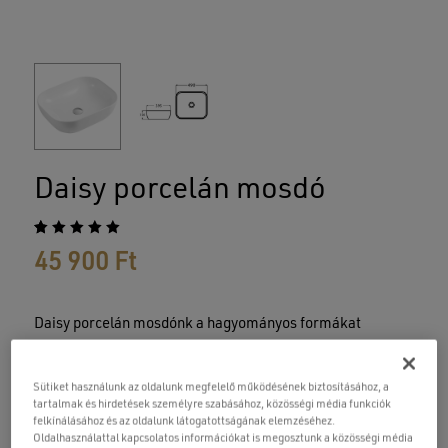
Daisy porcelán mosdó
Értékelés
1
45 900
Ft
az
5.00
5-ből,
értékelés
alapján
Daisy porcelán mosdónk a hagyományos formákat
kedvelők kedvence lehet.
Sütiket használunk az oldalunk megfelelő működésének biztosításához, a
Pultra szerelhető mosdóinkhoz válasszon egyre bővülő
tartalmak és hirdetések személyre szabásához, közösségi média funkciók
magasított csaptelep kínálatunkból, illetve ajánljuk hozzá
felkínálásához és az oldalunk látogatottságának elemzéséhez.
Klikk-Klakk lefolyóinkat, melyek túlfolyós, és túlfolyó
Oldalhasználattal kapcsolatos információkat is megosztunk a közösségi média