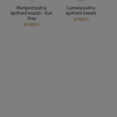
Marigold pultra
Camelia pultra
építhető mosdó – Gun
építhető mosdó
Grey
39 900
Ft
89 900
Ft