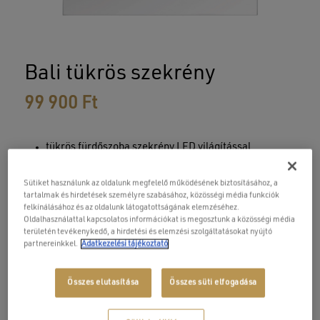
Bali tükrös szekrény
99 900
Ft
tükrös fürdőszoba szekrény LED világítással
fényes alumínium keret és polcok
110 fokban nyíló soft-closing ajtópántok
Sütiket használunk az oldalunk megfelelő működésének biztosításához, a
tartalmak és hirdetések személyre szabásához, közösségi média funkciók
érintőgombos világítás kapcsoló (IP44)
felkínálásához és az oldalunk látogatottságának elemzéséhez.
hidegfehér-melegfehér fény árnyalat állítás (3000K –
Oldalhasználattal kapcsolatos információkat is megosztunk a közösségi média
6000K)
területén tevékenykedő, a hirdetési és elemzési szolgáltatásokat nyújtó
partnereinkkel.
Adatkezelési tájékoztató
Méret:
60×12×70 cm
Összes elutasítása
Összes süti elfogadása
Mosdók, lapra szerelt mosdószettek házhoz szállítás
+
9 000
Ft