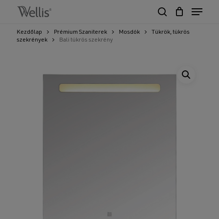
Skip
Menu
to
search
Close
Cart
main
Cart
Close
Kezdőlap
Prémium Szaniterek
Mosdók
Tükrök, tükrös
content
szekrények
Bali tükrös szekrény
Menu