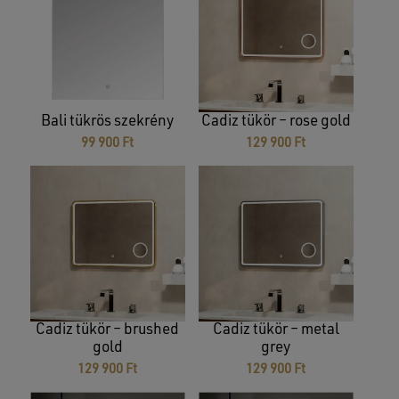
Bali tükrös szekrény
Cadiz tükör – rose gold
99 900
Ft
129 900
Ft
Cadiz tükör – brushed
Cadiz tükör – metal
gold
grey
129 900
Ft
129 900
Ft