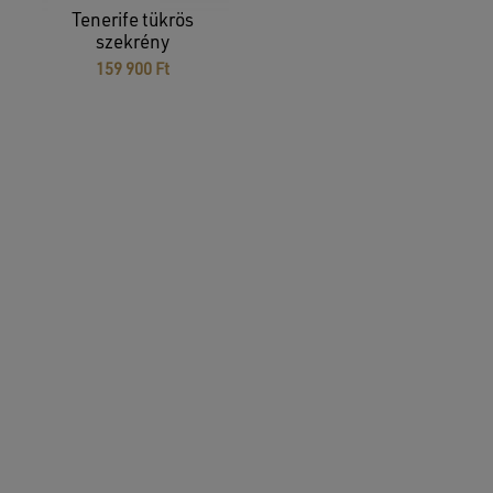
Tenerife tükrös
szekrény
159 900
Ft