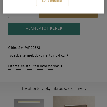
Sütik beállítása
KOSÁRBA TESZEM
AJÁNLATOT KÉREK
Cikkszám:
WB00323
Tovább a termék dokumentumokhoz
Fizetési és szállítási információk
További tükrök, tükrös szekrények