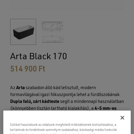
Arta Black 170
514 900
Ft
Az
Arta
szabadon álló kád letisztult, modern
formavilágával igazi fókuszpontja lehet a fürdőszobának.
Dupla falú, zárt kádteste
segít a mindennapi használatban
(könnyebben tisztán tartható kialakítás), a
4–5 mm-es
szaniter akril réteg
pedig tartós, kellemes tapintású
felületet ad.
Sütiket használunk az oldalunk megfelelő működésének biztosításához, a
tartalmak és hirdetések személyre szabásához, közösségi média funkciók