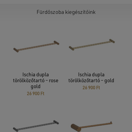
was:
is:
229
183
900 Ft.
900 Ft.
Fürdőszoba kiegészítőink
Nincsenek termékek a kosárban.
GO TO SHOP
Ischia dupla
Ischia dupla
törölközőtartó – rose
törölközőtartó – gold
gold
26 900
Ft
26 900
Ft