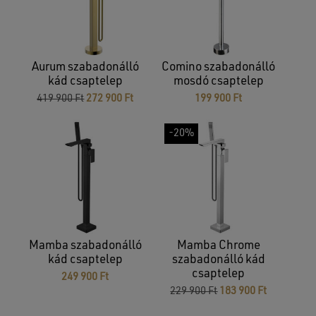
Aurum szabadonálló
Comino szabadonálló
kád csaptelep
mosdó csaptelep
Original
Current
419 900
Ft
272 900
Ft
199 900
Ft
price
price
was:
is:
-20%
419
272
900 Ft.
900 Ft.
Mamba szabadonálló
Mamba Chrome
kád csaptelep
szabadonálló kád
csaptelep
249 900
Ft
Original
Current
229 900
Ft
183 900
Ft
price
price