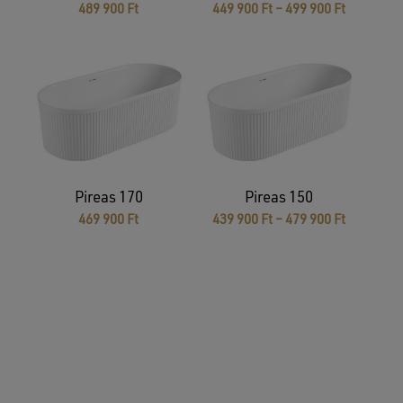
Ártartom
489 900
Ft
449 900
Ft
–
499 900
Ft
449
900 Ft
-
499
900 Ft
Pireas 170
Pireas 150
Ártartom
469 900
Ft
439 900
Ft
–
479 900
Ft
439
900 Ft
-
479
900 Ft