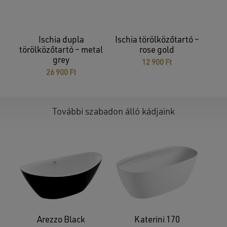
Ischia dupla
Ischia törölközőtartó –
törölközőtartó – metal
rose gold
grey
12 900
Ft
26 900
Ft
További szabadon álló kádjaink
Arezzo Black
Katerini 170