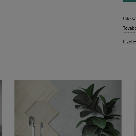
Cikks
Továb
Fizeté