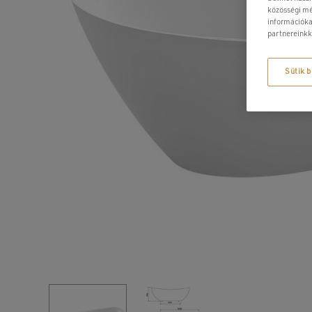
közösségi mé
információka
partnereinkk
Sütik b