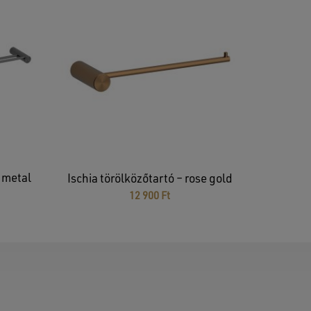
– metal
Ischia törölközőtartó – rose gold
12 900
Ft