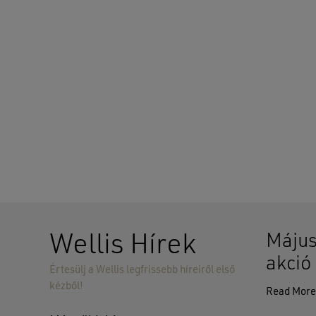
Wellis Hírek
Május
akció
Értesülj a Wellis legfrissebb híreiről első
kézből!
Read Mor