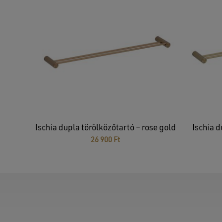
Ischia dupla törölközőtartó – rose gold
Ischia d
26 900
Ft