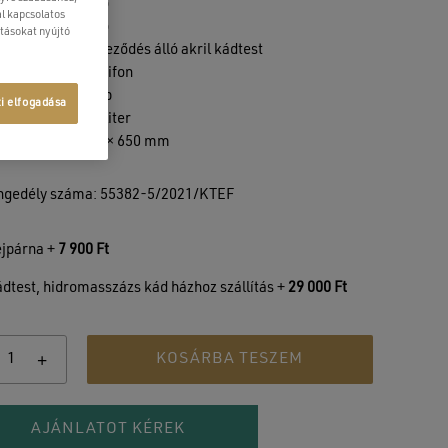
ényes fehér belső
l kapcsolatos
ényes fehér külső
atásokat nyújtó
pla falú, szennyeződés álló akril kádtest
- és túlfolyó + szifon
jtett szintező láb
ti elfogadása
zkapacitás: 190 liter
éret: 1800 × 870 × 650 mm
ngedély száma: 55382-5/2021/KTEF
jpárna +
7 900
Ft
dtest, hidromasszázs kád házhoz szállítás +
29 000
Ft
KOSÁRBA TESZEM
AJÁNLATOT KÉREK