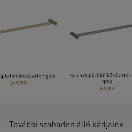
Ischia dupla törölközőtartó 
upla törölközőtartó – gold
grey
26 900
Ft
26 900
Ft
További szabadon álló kádjaink