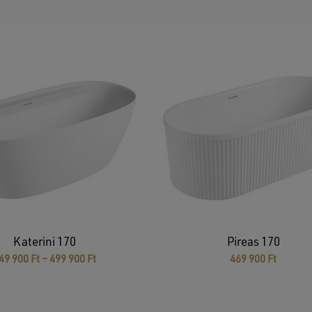
Katerini 170
Pireas 170
Ártartomány:
49 900
Ft
–
499 900
Ft
469 900
Ft
449
900 Ft
-
499