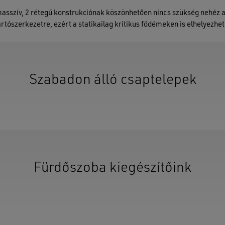
asszív, 2 rétegű konstrukciónak köszönhetően nincs szükség nehéz 
artószerkezetre, ezért a statikailag kritikus födémeken is elhelyezhet
Ninc
Szabadon álló csaptelepek
Fürdőszoba kiegészítőink