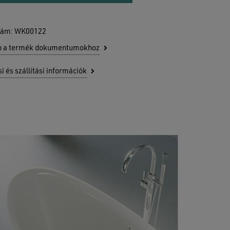
zám:
WK00122
b a termék dokumentumokhoz
si és szállítási információk