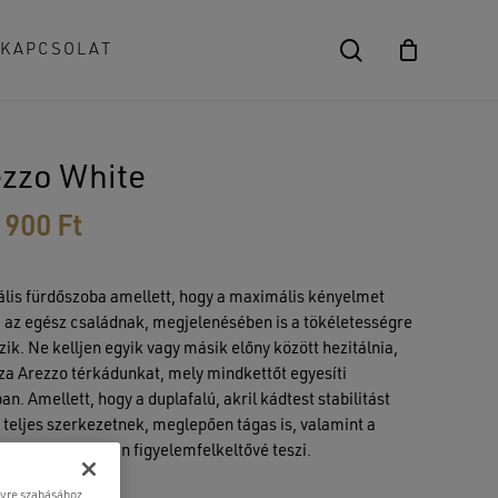
search
KAPCSOLAT
Close
Cart
ezzo White
 900
Ft
ális fürdőszoba amellett, hogy a maximális kényelmet
a az egész családnak, megjelenésében is a tökéletességre
zik. Ne kelljen egyik vagy másik előny között hezitálnia,
za Arezzo térkádunkat, mely mindkettőt egyesíti
n. Amellett, hogy a duplafalú, akril kádtest stabilitást
a teljes szerkezetnek, meglepően tágas is, valamint a
eges forma igazán figyelemfelkeltővé teszi.
lyre szabásához,