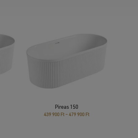
Pireas 150
Ártartomány:
439 900
Ft
–
479 900
Ft
439
900 Ft
-
479