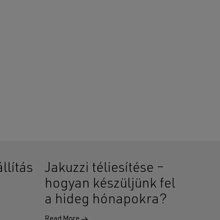
900 Ft
llítás
Jakuzzi téliesítése –
hogyan készüljünk fel
a hideg hónapokra?
Read More