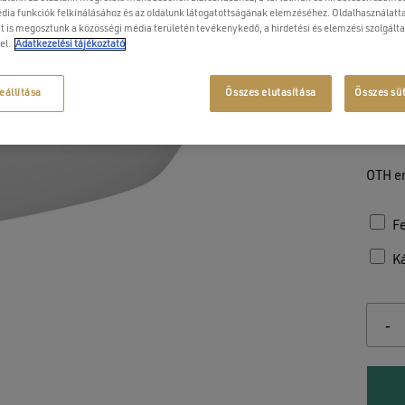
F
dia funkciók felkínálásához és az oldalunk látogatottságának elemzéséhez. Oldalhasználatta
F
t is megosztunk a közösségi média területén tevékenykedő, a hirdetési és elemzési szolgált
el.
Adatkezelési tájékoztató
Du
Le
Re
eállítása
Összes elutasítása
Összes sü
Ví
M
OTH e
Fe
Ká