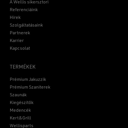
A Wellis sikersztori
Referenciáink
Hírek
Szolgáltatásaink
Partnerek
Karrier
Kapcsolat
TERMÉKEK
Prémium Jakuzzik
Prémium Szaniterek
Szaunák
Kiegészítők
Medencék
Kert&Grill
Wellisparts