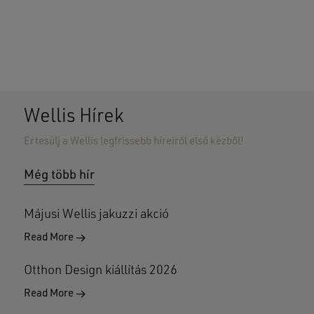
Wellis Hírek
Értesülj a Wellis legfrissebb híreiről első kézből!
Nincsenek termékek a kosárban.
Még több hír
GO TO SHOP
Májusi Wellis jakuzzi akció
Read More
Otthon Design kiállítás 2026
Read More