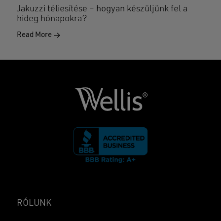
Jakuzzi téliesítése – hogyan készüljünk fel a
hideg hónapokra?
Read More
RÓLUNK