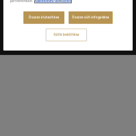
partnereinkkel.
Adatkezelési tájékoztató
Next Post
Összes elutasítása
Összes süti elfogadása
Plan Zrt.
Sütik beállítása