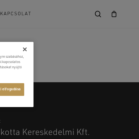
search
KAPCSOLAT
Close
Cart
lyre szabásához,
l kapcsolatos
atásokat nyújtó
ti elfogadása
t
kotta Kereskedelmi Kft.