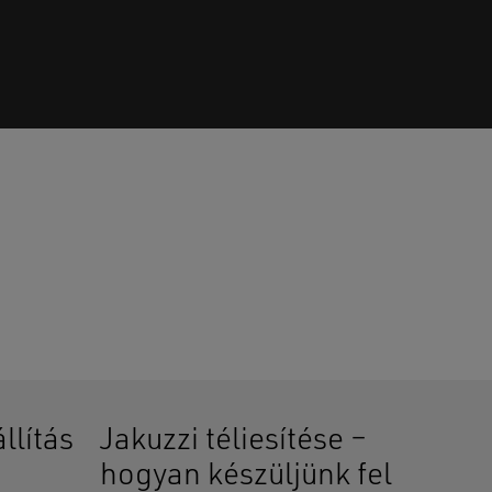
senek termékek a kosárban.
GO TO SHOP
llítás
Jakuzzi téliesítése –
hogyan készüljünk fel