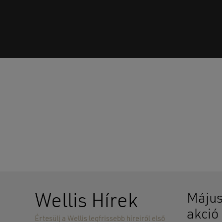
Wellis Hírek
Május
akció
Értesülj a Wellis legfrissebb híreiről első