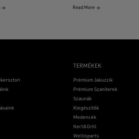
e
Read More
TERMÉKEK
ikersztori
Prémium Jakuzzik
áink
Prémium Szaniterek
Szaunák
Részösszeg:
tásaink
Kiegészítők
k
Medencék
Kert&Grill
t
Wellisparts