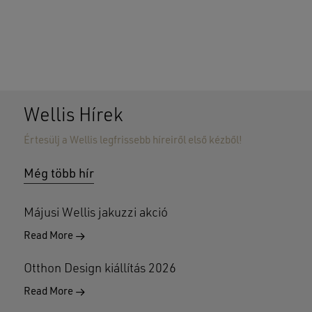
Wellis Hírek
Értesülj a Wellis legfrissebb híreiről első kézből!
Nincsenek termékek a kosárban.
Még több hír
GO TO SHOP
Májusi Wellis jakuzzi akció
Read More
Otthon Design kiállítás 2026
Read More