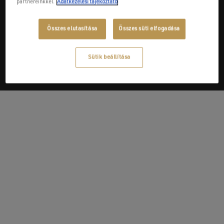
partnereinkkel.
Adatkezelési tájékoztató
Next Post
Összes elutasítása
Összes süti elfogadása
Italokeramik Kft.
Sütik beállítása