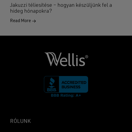
Jakuzzi téliesítése – hogyan készüljünk fel a
hideg hónapokra?
Read More
RÓLUNK