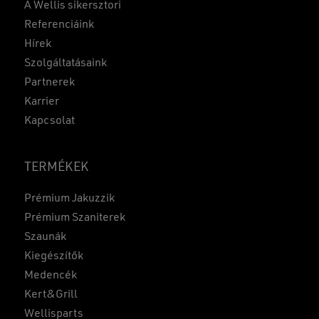
A Wellis sikersztori
Referenciáink
Hírek
Szolgáltatásaink
Partnerek
Karrier
Kapcsolat
TERMÉKEK
Prémium Jakuzzik
Prémium Szaniterek
Szaunák
Kiegészítők
Medencék
Kert&Grill
Wellisparts