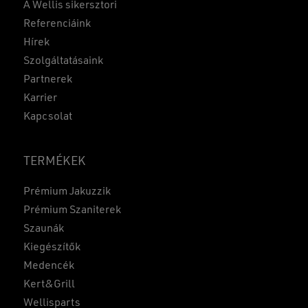
A Wellis sikersztori
Referenciáink
Hírek
Szolgáltatásaink
Partnerek
Karrier
Kapcsolat
TERMÉKEK
Prémium Jakuzzik
Prémium Szaniterek
Szaunák
Kiegészítők
Medencék
Kert&Grill
Wellisparts