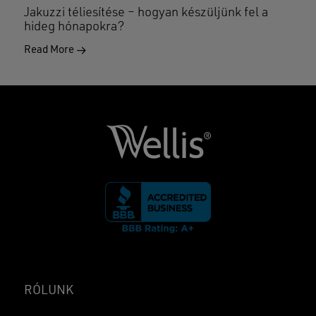
Jakuzzi téliesítése – hogyan készüljünk fel a
hideg hónapokra?
Read More
RÓLUNK