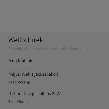
Wellis Hírek
Értesülj a Wellis legfrissebb híreiről első kézből!
Nincsenek termékek a kosárban.
Még több hír
GO TO SHOP
Májusi Wellis jakuzzi akció
Read More
Otthon Design kiállítás 2026
Read More