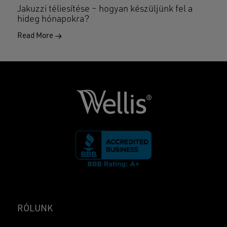
Jakuzzi téliesítése – hogyan készüljünk fel a
hideg hónapokra?
Read More
RÓLUNK