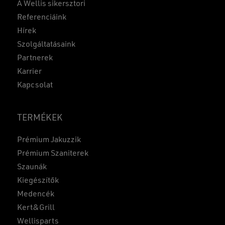
A Wellis sikersztori
Referenciáink
Hírek
Szolgáltatásaink
Partnerek
Karrier
Kapcsolat
TERMÉKEK
Prémium Jakuzzik
Prémium Szaniterek
Szaunák
Kiegészítők
Medencék
Kert&Grill
Wellisparts