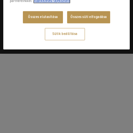
partnereinkkel.
Adatkezelési tájékoztató
Next Post
Összes elutasítása
Összes süti elfogadása
Szatmári Kft.
Sütik beállítása