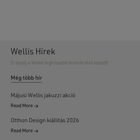
Wellis Hírek
Értesülj a Wellis legfrissebb híreiről első kézből!
Nincsenek termékek a kosárban.
Még több hír
GO TO SHOP
Májusi Wellis jakuzzi akció
Read More
Otthon Design kiállítás 2026
Read More