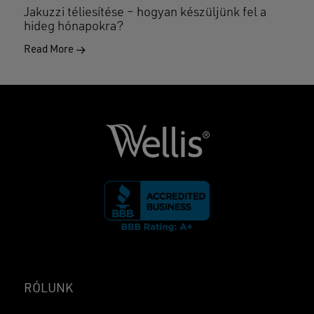
Jakuzzi téliesítése – hogyan készüljünk fel a
hideg hónapokra?
Read More
RÓLUNK