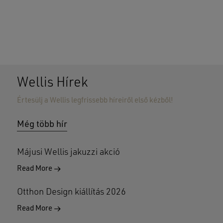
Wellis Hírek
Értesülj a Wellis legfrissebb híreiről első kézből!
Nincsenek termékek a kosárban.
Még több hír
GO TO SHOP
Májusi Wellis jakuzzi akció
Read More
Otthon Design kiállítás 2026
Read More