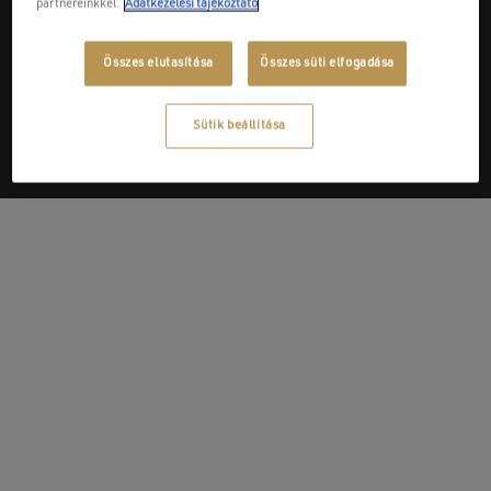
partnereinkkel.
Adatkezelési tájékoztató
Next Post
Összes elutasítása
Összes süti elfogadása
Szatmári Kft.
Sütik beállítása