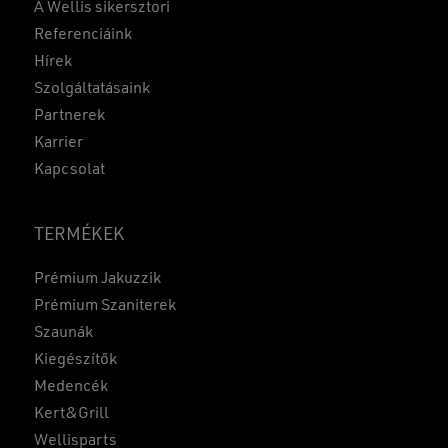
A Wellis sikersztori
Referenciáink
Hírek
Szolgáltatásaink
Partnerek
Karrier
Kapcsolat
TERMÉKEK
Prémium Jakuzzik
Prémium Szaniterek
Szaunák
Kiegészítők
Medencék
Kert&Grill
Wellisparts