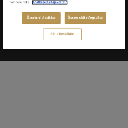
partnereinkkel.
Adatkezelési tájékoztató
Összes elutasítása
Összes süti elfogadása
Next Post
Pannon Csoport - Bóly-Gó Centrum Kft.
Sütik beállítása