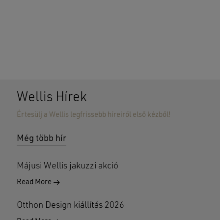
Wellis Hírek
Értesülj a Wellis legfrissebb híreiről első kézből!
Nincsenek termékek a kosárban.
Még több hír
GO TO SHOP
Májusi Wellis jakuzzi akció
Read More
Otthon Design kiállítás 2026