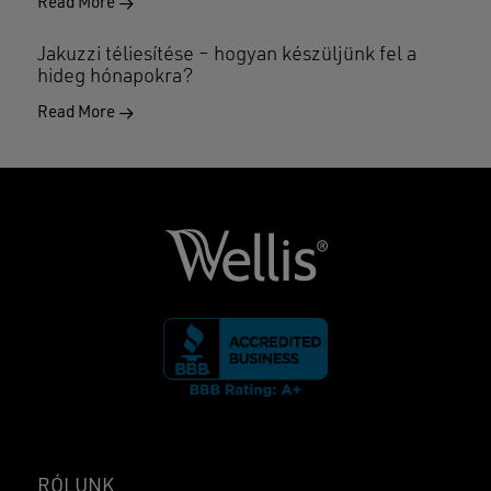
Read More
Jakuzzi téliesítése – hogyan készüljünk fel a
hideg hónapokra?
Read More
RÓLUNK