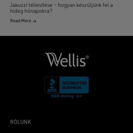
Jakuzzi téliesítése – hogyan készüljünk fel a
hideg hónapokra?
Read More
RÓLUNK