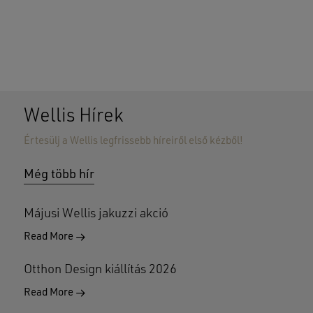
Wellis Hírek
Értesülj a Wellis legfrissebb híreiről első kézből!
Nincsenek termékek a kosárban.
Még több hír
GO TO SHOP
Májusi Wellis jakuzzi akció
Read More
Otthon Design kiállítás 2026
Read More