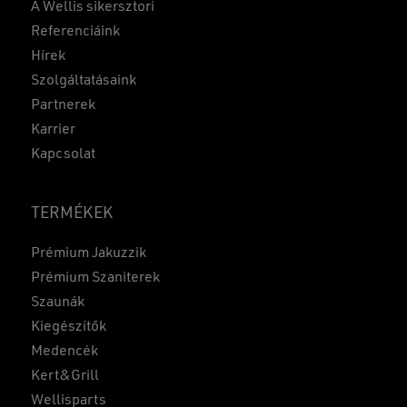
A Wellis sikersztori
Referenciáink
Hírek
Szolgáltatásaink
Partnerek
Karrier
Kapcsolat
TERMÉKEK
Prémium Jakuzzik
Prémium Szaniterek
Szaunák
Kiegészítők
Medencék
Kert&Grill
Wellisparts