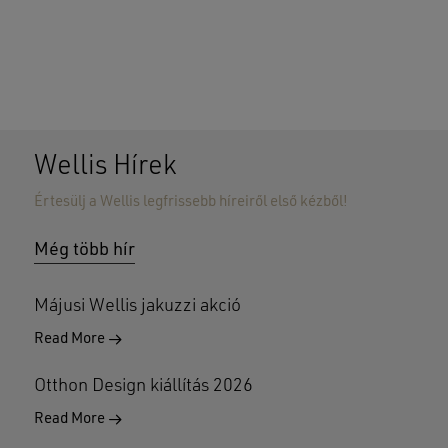
Wellis Hírek
Értesülj a Wellis legfrissebb híreiről első kézből!
Nincsenek termékek a kosárban.
Még több hír
GO TO SHOP
Májusi Wellis jakuzzi akció
Read More
Otthon Design kiállítás 2026
Read More