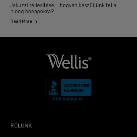
Jakuzzi téliesítése – hogyan készüljünk fel a
hideg hónapokra?
Read More
RÓLUNK