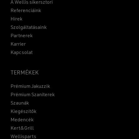
A Wellis sikersztori
Referenciáink
Hírek
Szolgáltatásaink
Partnerek
Karrier
Kapcsolat
TERMÉKEK
Prémium Jakuzzik
Prémium Szaniterek
Szaunák
Kiegészítők
Medencék
Kert&Grill
Wellisparts