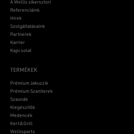
A Wellis sikersztori
Referenciáink
Hírek
Szolgáltatásaink
Partnerek
Karrier
Kapcsolat
TERMÉKEK
Prémium Jakuzzik
Prémium Szaniterek
Szaunák
Kiegészítők
Medencék
Kert&Grill
Wellisparts