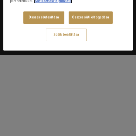
partnereinkkel.
Adatkezelési tájékoztató
Next Post
Összes elutasítása
Összes süti elfogadása
Monolit Mester Kft.
Sütik beállítása