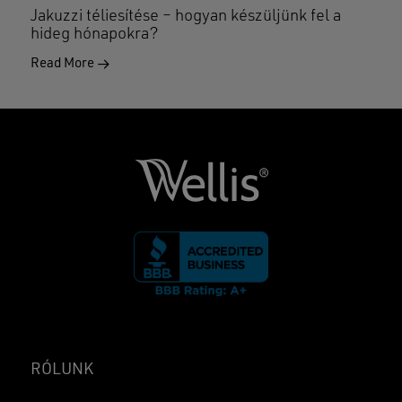
Jakuzzi téliesítése – hogyan készüljünk fel a
hideg hónapokra?
Read More
RÓLUNK