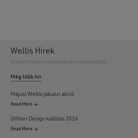
Wellis Hírek
Értesülj a Wellis legfrissebb híreiről első kézből!
Nincsenek termékek a kosárban.
Még több hír
GO TO SHOP
Májusi Wellis jakuzzi akció
Read More
Otthon Design kiállítás 2026
Read More