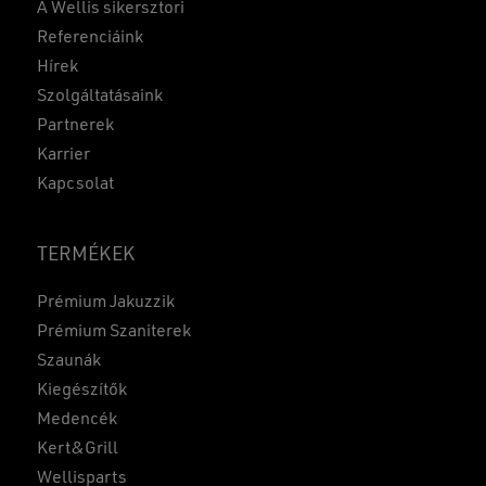
A Wellis sikersztori
Referenciáink
Hírek
Szolgáltatásaink
Partnerek
Karrier
Kapcsolat
TERMÉKEK
Prémium Jakuzzik
Prémium Szaniterek
Szaunák
Kiegészítők
Medencék
Kert&Grill
Wellisparts