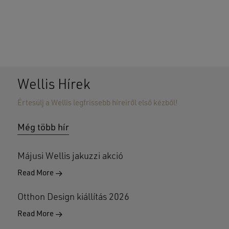
Wellis Hírek
Értesülj a Wellis legfrissebb híreiről első kézből!
Nincsenek termékek a kosárban.
Még több hír
GO TO SHOP
Májusi Wellis jakuzzi akció
Read More
Otthon Design kiállítás 2026
Read More