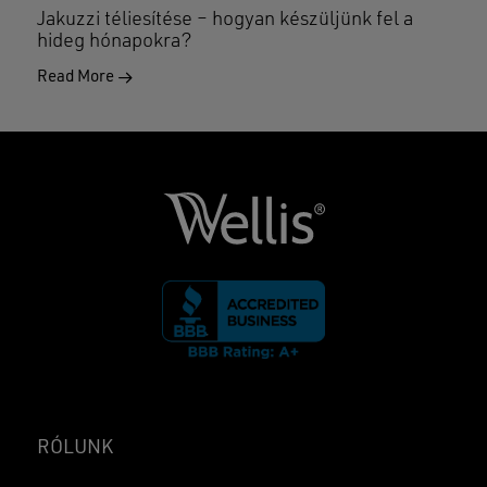
Jakuzzi téliesítése – hogyan készüljünk fel a
hideg hónapokra?
Read More
RÓLUNK