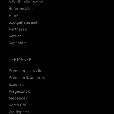
A Wellis sikersztori
Referenciáink
Hírek
Szolgáltatásaink
Partnerek
Karrier
Kapcsolat
TERMÉKEK
Prémium Jakuzzik
Prémium Szaniterek
Szaunák
Kiegészítők
Medencék
Kert&Grill
Wellisparts