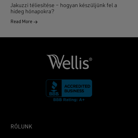
Jakuzzi téliesítése – hogyan készüljünk fel a
hideg hónapokra?
Read More
RÓLUNK