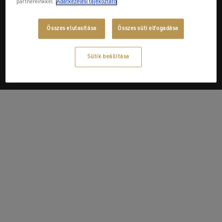
partnereinkkel.
Adatkezelési tájékoztató
Next Post
Összes elutasítása
Összes süti elfogadása
Sebők és Társa Kft.
Sütik beállítása