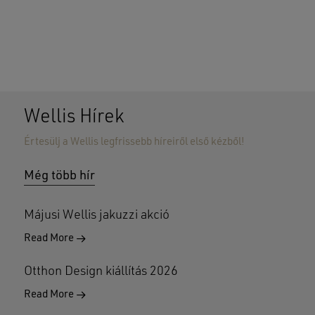
Wellis Hírek
Értesülj a Wellis legfrissebb híreiről első kézből!
Nincsenek termékek a kosárban.
Még több hír
GO TO SHOP
Májusi Wellis jakuzzi akció
Read More
Otthon Design kiállítás 2026
Read More