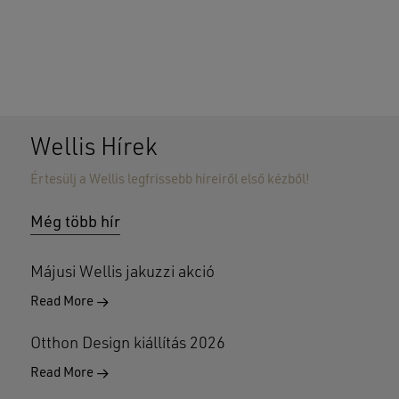
Wellis Hírek
Értesülj a Wellis legfrissebb híreiről első kézből!
Nincsenek termékek a kosárban.
Még több hír
GO TO SHOP
Májusi Wellis jakuzzi akció
Read More
Otthon Design kiállítás 2026
Read More