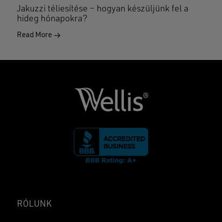
Jakuzzi téliesítése – hogyan készüljünk fel a
hideg hónapokra?
Read More
RÓLUNK