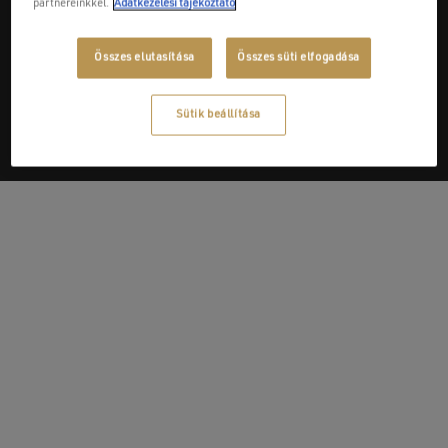
partnereinkkel.
Adatkezelési tájékoztató
Next Post
Összes elutasítása
Összes süti elfogadása
HOVÁCSKER Kft.
Sütik beállítása