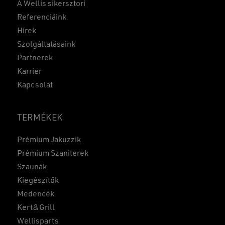
A Wellis sikersztori
Referenciáink
Hírek
Szolgáltatásaink
Partnerek
Karrier
Kapcsolat
TERMÉKEK
Prémium Jakuzzik
Prémium Szaniterek
Szaunák
Kiegészítők
Medencék
Kert&Grill
Wellisparts