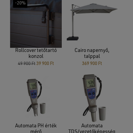
-20%
Rollcover tetőtartó
Cairo napernyő,
konzol
talppal
Original
Current
49 900
Ft
39 900
Ft
369 900
Ft
price
price
was:
is:
49
39
900 Ft.
900 Ft.
Automata PH érték
Automata
mérő
TDS/vezetőképesség