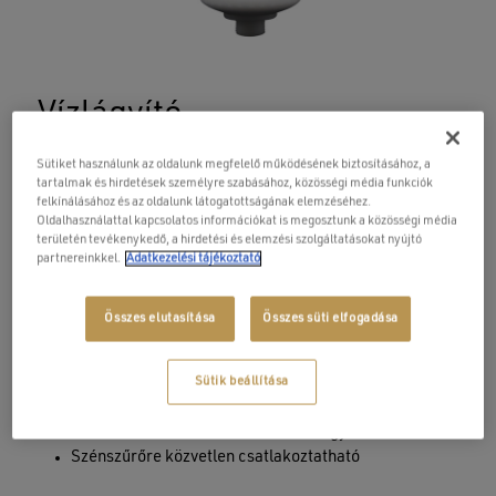
Név
E-mail
Vízlágyító
15 400
Ft
Sütiket használunk az oldalunk megfelelő működésének biztosításához, a
tartalmak és hirdetések személyre szabásához, közösségi média funkciók
felkínálásához és az oldalunk látogatottságának elemzéséhez.
Oldalhasználattal kapcsolatos információkat is megosztunk a közösségi média
A vízlágyító patron nagy tisztaságú ioncserélő gyantával
területén tevékenykedő, a hirdetési és elemzési szolgáltatásokat nyújtó
van töltve. A kemény víz átáramlik a gyantaágyon,
partnereinkkel.
Adatkezelési tájékoztató
miközben a kalcium és magnézium ionokat nátrium
ionokra cseréli. A vízbe kerülő nátrium ionok nem válnak
Összes elutasítása
Összes süti elfogadása
ki a vízből vízkő formájában.
A vízlágyító kb. 8000 liter víz előszűréséhez elegendő,
vízkeménységtől függően.
Sütik beállítása
Kerti tömlőre csatlakoztatható vízlágyító
Szénszűrőre közvetlen csatlakoztatható