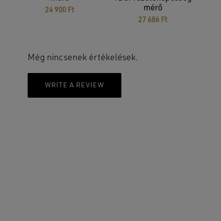
mérő
24 900
Ft
27 686
Ft
Nincsenek termékek a kosárban.
Még nincsenek értékelések.
GO TO SHOP
WRITE A REVIEW