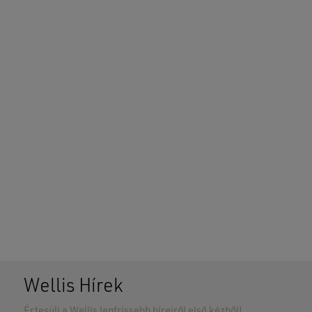
Wellis Hírek
Értesülj a Wellis legfrissebb híreiről első kézből!