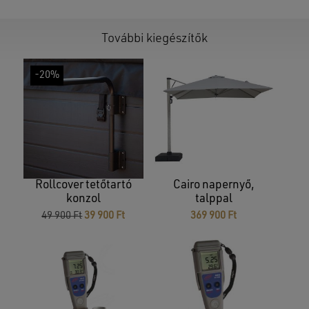
További kiegészítők
-20%
Rollcover tetőtartó
Cairo napernyő,
konzol
talppal
Original
Current
49 900
Ft
39 900
Ft
369 900
Ft
price
price
was:
is:
49
39
900 Ft.
900 Ft.