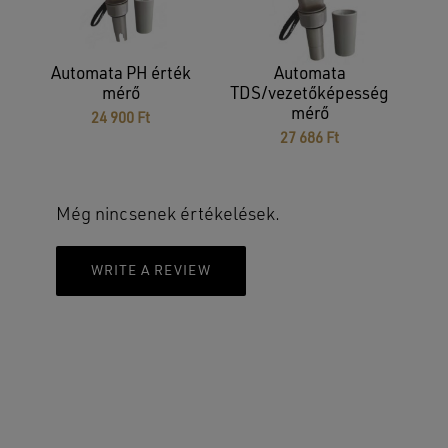
Automata PH érték
Automata
mérő
TDS/vezetőképesség
mérő
24 900
Ft
27 686
Ft
Nincsenek termékek a kosárban.
GO TO SHOP
Még nincsenek értékelések.
WRITE A REVIEW