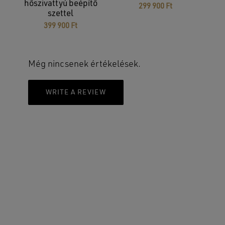
hőszivattyú beépítő
299 900
Ft
szettel
399 900
Ft
Még nincsenek értékelések.
WRITE A REVIEW