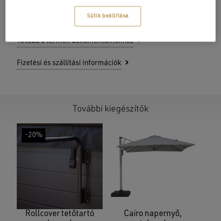
Sütik beállítása
Cikkszám:
EE00220
Tovább a termék dokumentumokhoz
Fizetési és szállítási információk
További kiegészítők
-20%
Rollcover tetőtartó
Cairo napernyő,