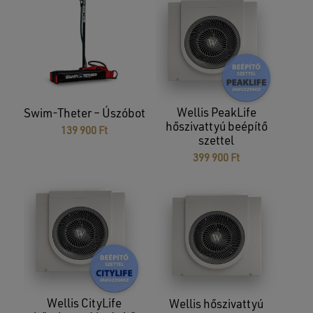
Nincsenek termékek a kosárban.
GO TO SHOP
Wellis PeakLife
Swim-Theter – Úszóbot
hőszivattyú beépítő
139 900
Ft
szettel
399 900
Ft
Wellis CityLife
Wellis hőszivattyú