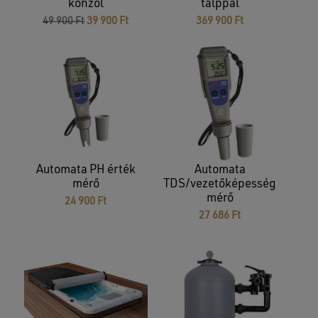
konzol
talppal
Original
Current
49 900
Ft
39 900
Ft
369 900
Ft
price
price
was:
is:
49
39
900 Ft.
900 Ft.
Automata PH érték
Automata
mérő
TDS/vezetőképesség
mérő
24 900
Ft
27 686
Ft