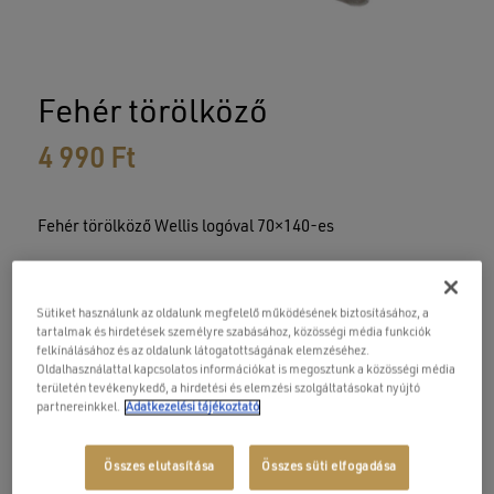
Név
E-mail
Fehér törölköző
4 990
Ft
Fehér törölköző Wellis logóval 70×140-es
ELŐRENDELHETŐ!
Sütiket használunk az oldalunk megfelelő működésének biztosításához, a
tartalmak és hirdetések személyre szabásához, közösségi média funkciók
felkínálásához és az oldalunk látogatottságának elemzéséhez.
Csak személyes vásárlás
Oldalhasználattal kapcsolatos információkat is megosztunk a közösségi média
területén tevékenykedő, a hirdetési és elemzési szolgáltatásokat nyújtó
partnereinkkel.
Adatkezelési tájékoztató
AJÁNLATOT KÉREK
Összes elutasítása
Összes süti elfogadása