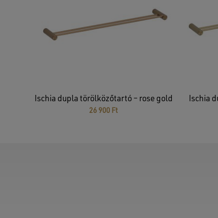
Ischia dupla törölközőtartó – rose gold
Ischia d
26 900
Ft