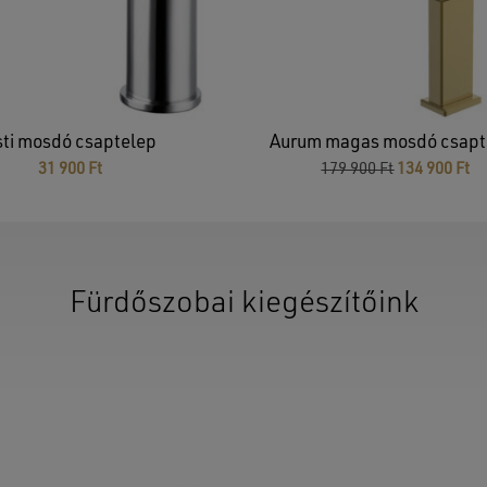
Ninc
sti mosdó csaptelep
Aurum magas mosdó csapt
Original
Cu
31 900
Ft
179 900
Ft
134 900
Ft
price
pr
was:
is:
179
13
900 Ft.
90
Fürdőszobai kiegészítőink