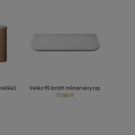
 nélkül)
Veliko 90 öntött műmárvány top
75 000
Ft