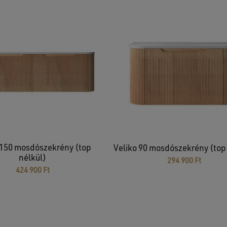
 150 mosdószekrény (top
Veliko 90 mosdószekrény (top
nélkül)
294 900
Ft
424 900
Ft