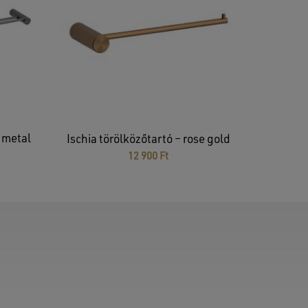
– metal
Ischia törölközőtartó – rose gold
12 900
Ft