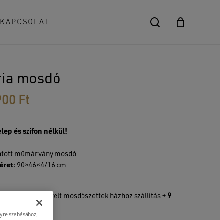
search
KAPCSOLAT
Close
Cart
ria mosdó
900
Ft
lep és szifon nélkül!
ntött műmárvány mosdó
éret:
90×46×4/16 cm
sdók, lapra szerelt mosdószettek házhoz szállítás +
9
lyre szabásához,