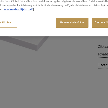
dia funkciók felkínálásához és az oldalunk látogatottságának elemzéséhez. Oldalhasználatta
t is megosztunk a közösségi média területén tevékenykedő, a hirdetési és elemzési szolgált
el.
Adatkezelési tájékoztató
eállítása
Összes elutasítása
Összes sü
Cikks
Továb
Fizeté