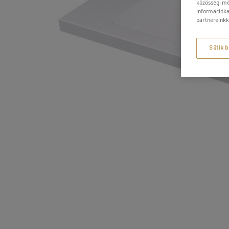
közösségi mé
információka
partnereinkk
Sütik b