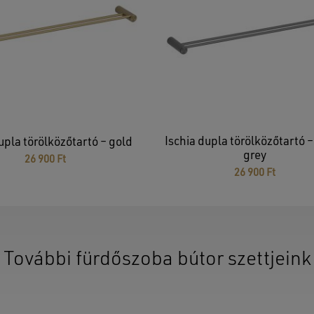
Ischia dupla törölközőtartó 
upla törölközőtartó – gold
grey
26 900
Ft
26 900
Ft
További fürdőszoba bútor szettjeink