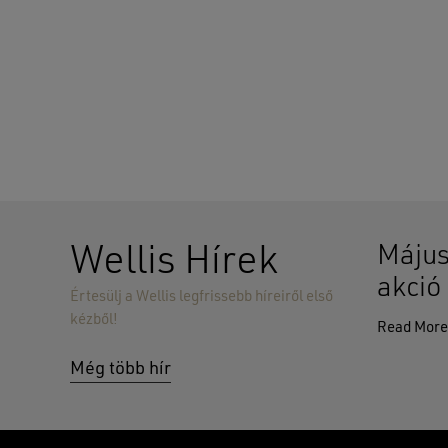
Wellis Hírek
Május
akció
Értesülj a Wellis legfrissebb híreiről első
kézből!
Read Mor
Még több hír