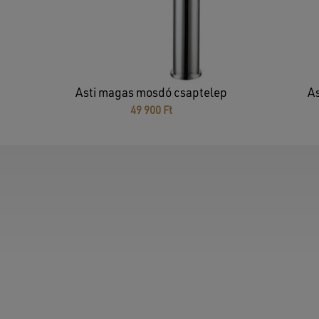
Asti magas mosdó csaptelep
A
49 900
Ft