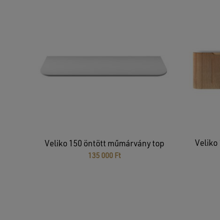
Veliko
Veliko 150 öntött műmárvány top
135 000
Ft