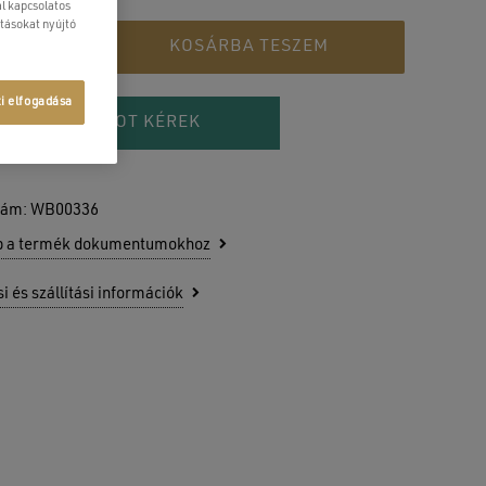
l kapcsolatos
atásokat nyújtó
KOSÁRBA TESZEM
ti elfogadása
AJÁNLATOT KÉREK
zám:
WB00336
b a termék dokumentumokhoz
si és szállítási információk