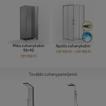
Nincsenek termékek a kosárban.
GO TO SHOP
Mika zuhanykabin
Apollo zuhanykabin
90×90
Ártartom
149 900
Ft
–
159 900
Ft
149
299 900
Ft
900 Ft
-
159
900 Ft
További zuhanypaneljeink