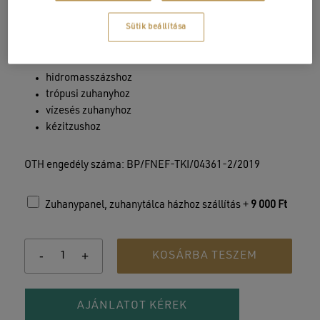
Beépített termosztátos keverőszelep
Sütik beállítása
4 külön kezelő:
hidromasszázshoz
trópusi zuhanyhoz
vízesés zuhanyhoz
kézitzushoz
OTH engedély száma: BP/FNEF-TKI/04361-2/2019
Zuhanypanel, zuhanytálca házhoz szállítás +
9 000
Ft
KOSÁRBA TESZEM
AJÁNLATOT KÉREK