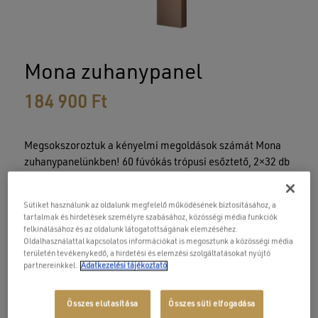
Mona zuhanypanel
184 900
Ft
Megsokszoroztuk a kényelmi megoldások számát Mona
zuhanypanelünkben! 60 fúvókás trópusi esőztető, 2×32 db
tűfúvókás masszázs várja, ha termékünket választja.
Extra megjelenését a bronz színű acél paneltest és a panel
Sütiket használunk az oldalunk megfelelő működésének biztosításához, a
oldalán elhelyezett 4 különálló zuhany csaptelep biztosítja.
tartalmak és hirdetések személyre szabásához, közösségi média funkciók
felkínálásához és az oldalunk látogatottságának elemzéséhez.
Oldalhasználattal kapcsolatos információkat is megosztunk a közösségi média
Bronz színű, rozsdamentes acél zuhanypanel-test
területén tevékenykedő, a hirdetési és elemzési szolgáltatásokat nyújtó
60 tűfúvókás trópusi zuhany
partnereinkkel.
Adatkezelési tájékoztató
2×32 tűfúvókás hidromasszázs
Vízesés zuhany
Összes elutasítása
Összes süti elfogadása
Kézitus