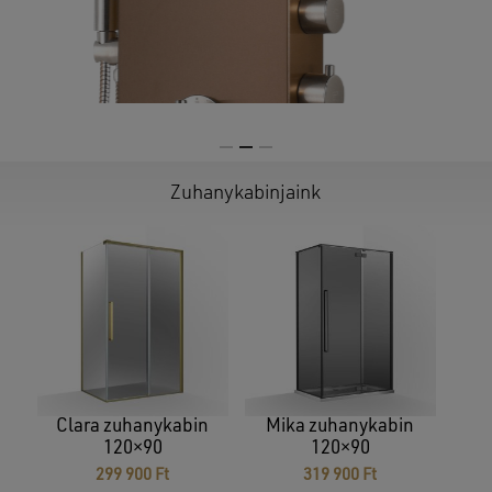
Zuhanykabinjaink
Clara zuhanykabin
Mika zuhanykabin
120×90
120×90
299 900
Ft
319 900
Ft