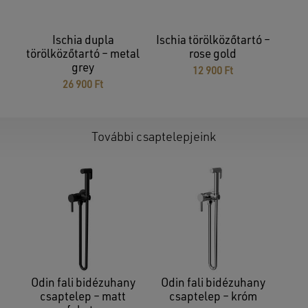
Ischia dupla
Ischia törölközőtartó –
törölközőtartó – metal
rose gold
grey
12 900
Ft
26 900
Ft
További csaptelepjeink
Nincsenek termékek a kosárban.
GO TO SHOP
Odin fali bidézuhany
Odin fali bidézuhany
csaptelep – matt
csaptelep – króm