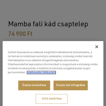
Mamba fali kád csaptelep
74 900
Ft
Tömör, robusztus megjelenés, szemet gyönyörködtető
Sütiket használunk az oldalunk megfelelő működésének biztosításához, a
vonalvezetés. A Mamba kollekciónk mattfekete kivitelben
tartalmak és hirdetések személyre szabásához, közösségi média funkciók
egészen lenyűgöző látványt nyújt minden fürdőszobában!
felkínálásához és az oldalunk látogatottságának elemzéséhez.
Oldalhasználattal kapcsolatos információkat is megosztunk a közösségi média
területén tevékenykedő, a hirdetési és elemzési szolgáltatásokat nyújtó
Matt fekete felületű, zuhanyhoz kialakított csaptelep
partnereinkkel.
Adatkezelési tájékoztató
Alapja egy sárgaréz csaptelep test
Kerámiabetéttel ellátva
Összes elutasítása
Összes süti elfogadása
Gégecső és zuhanyfej nélkül
Méret: 215x188x109 mm
Sütik beállítása
OTH engedély száma: BP/FNEF-TKI/07500-2/2019