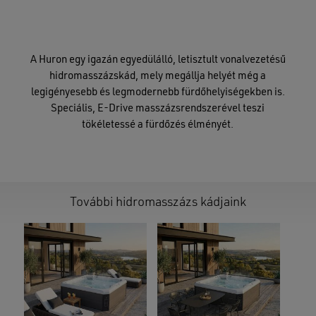
A Huron egy igazán egyedülálló, letisztult vonalvezetésű
hidromasszázskád, mely megállja helyét még a
legigényesebb és legmodernebb fürdőhelyiségekben is.
Speciális, E-Drive masszázsrendszerével teszi
tökéletessé a fürdőzés élményét.
További hidromasszázs kádjaink
Nincsenek termékek a kosárban.
GO TO SHOP