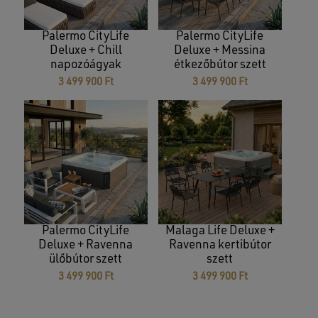
Palermo CityLife
Palermo CityLife
Deluxe + Chill
Deluxe + Messina
napozóágyak
étkezőbútor szett
3 499 900
Ft
3 499 900
Ft
Palermo CityLife
Malaga Life Deluxe +
Deluxe + Ravenna
Ravenna kertibútor
ülőbútor szett
szett
3 499 900
Ft
3 499 900
Ft