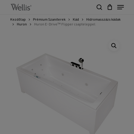
Skip
Menu
to
search
Close
Cart
main
Cart
Close
Kezdőlap
Prémium Szaniterek
Kád
Hidromasszázs kádak
content
Huron
Huron E-Drive™ Flipper csapteleppel
Menu