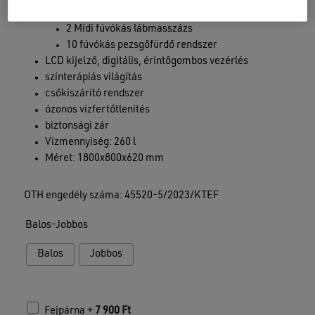
4 Midi fúvókás oldalmasszázs
2 Midi fúvókás lábmasszázs
10 fúvókás pezsgőfürdő rendszer
LCD kijelző, digitális, érintőgombos vezérlés
színterápiás világítás
csőkiszárító rendszer
ózonos vízfertőtlenítés
biztonsági zár
Vízmennyiség: 260 l
Méret: 1800x800x620 mm
OTH engedély száma: 45520-5/2023/KTEF
Balos-Jobbos
Balos
Jobbos
Fejpárna +
7 900
Ft