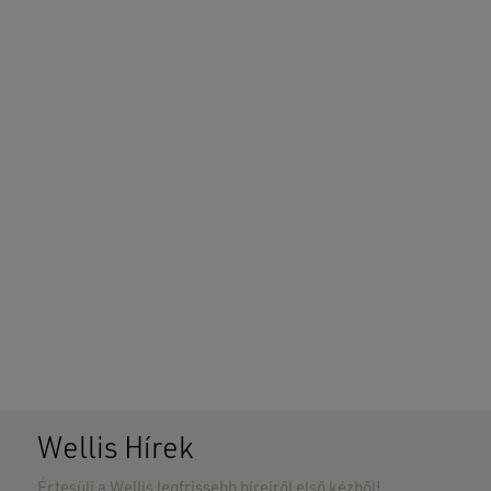
Wellis Hírek
Értesülj a Wellis legfrissebb híreiről első kézből!