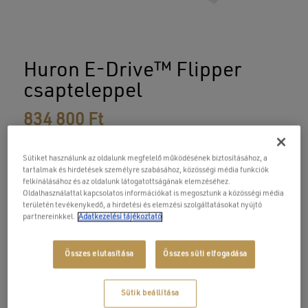
Huron E-Drive™ Flipper
csapteleppel
834 800
Ft
Sütiket használunk az oldalunk megfelelő működésének biztosításához, a
Flipper csapteleppel együtt
tartalmak és hirdetések személyre szabásához, közösségi média funkciók
3,2 mm vastag akril kádtest
felkínálásához és az oldalunk látogatottságának elemzéséhez.
műgyanta-üvegszálas erősítés a kádtesten
Oldalhasználattal kapcsolatos információkat is megosztunk a közösségi média
területén tevékenykedő, a hirdetési és elemzési szolgáltatásokat nyújtó
alján 20 mm vastag lemezerősítéssel
partnereinkkel.
Adatkezelési tájékoztató
Keretes lábszerkezet
Kádelőlap + 1 oldallap
Összes elutasítása
Összes süti elfogadása
Automata túlfolyó, leeresztő szelep + szifon
AJÁNDÉK: kádperem rögzítő szett
E-Drive™ masszázsrendszer:
Sütik beállítása
6 Mikro fúvókás V-Concept™ hátmasszázs