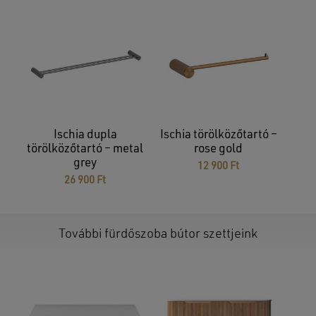
Ischia dupla
Ischia törölközőtartó –
törölközőtartó – metal
rose gold
grey
12 900
Ft
26 900
Ft
További fürdőszoba bútor szettjeink