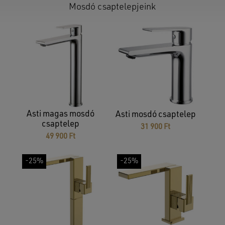
Mosdó csaptelepjeink
Asti magas mosdó
Asti mosdó csaptelep
csaptelep
31 900
Ft
49 900
Ft
-25%
-25%