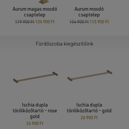
Aurum magas mosdó
Aurum mosdó
csaptelep
csaptelep
Original
Current
Original
Current
179 900
Ft
134 900
Ft
154 900
Ft
115 900
Ft
price
price
price
price
was:
is:
was:
is:
179
134
154
115
900 Ft.
900 Ft.
900 Ft.
900 Ft.
Fürdőszoba kiegészítőink
Nincsenek termékek a kosárban.
GO TO SHOP
Ischia dupla
Ischia dupla
törölközőtartó – rose
törölközőtartó – gold
gold
26 900
Ft
26 900
Ft