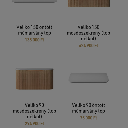
Veliko 150 öntött
Veliko 150
műmárvány top
mosdószekrény (top
nélkül)
135 000
Ft
424 900
Ft
Veliko 90
Veliko 90 öntött
mosdószekrény (top
műmárvány top
nélkül)
75 000
Ft
294 900
Ft