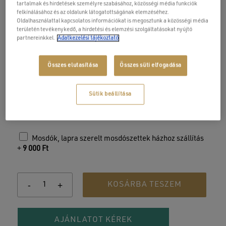
tartalmak és hirdetések személyre szabásához, közösségi média funkciók
felkínálásához és az oldalunk látogatottságának elemzéséhez.
2 fiókos mosdószekrény
Oldalhasználattal kapcsolatos információkat is megosztunk a közösségi média
15 mm vastag MDF korpusz magasfényű lakkozott
területén tevékenykedő, a hirdetési és elemzési szolgáltatásokat nyújtó
fehér felülettel
partnereinkkel.
Adatkezelési tájékoztató
18 mm vastag MDF front melamin dió dekor
felülettel-
Összes elutasítása
Összes süti elfogadása
soft close fiókrendszerrel
Méret:
59×45×55 cm
Sütik beállítása
Lapraszerelve szállítjuk.
Mosdók, lapra szerelt mosdószettek házhoz szállítás
+
9 000
Ft
KOSÁRBA TESZEM
AJÁNLATOT KÉREK