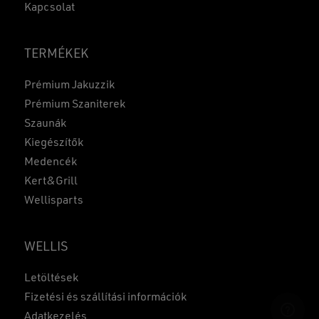
Kapcsolat
TERMÉKEK
Prémium Jakuzzik
Prémium Szaniterek
Szaunák
Kiegészítők
Medencék
Kert&Grill
Wellisparts
WELLIS
Részösszeg:
0
Ft
Letöltések
KOSÁR
PÉNZTÁR
Fizetési és szállítási információk
Adatkezelés