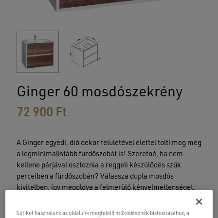
Ginger 60 mosdószekrény
72 900
Ft
A Ginger egyedi, dió dekor felületével élettel tölti meg még
a legminimalistább fürdőszobát is! Szeretné, ha nem
kellene párjával osztoznia a reggeli készülődés szűk
perceiben a fürdőszobán? Válassza dupla mosdós
kivitelben, így megoldva a felmerülő kényelmetlenséget.
Mosdókagyló és csaptelep nélkül!
Sütiket használunk az oldalunk megfelelő működésének biztosításához, a