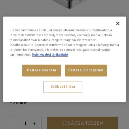
Capri szappanadagoló
Sütiket használunk az oldalunk megfelelő működésének biztosításához, a
tartalmak és hirdetések személyre szabásához, közösségi média funkciók
18 900
Ft
felkínálásához és az oldalunk látogatottságának elemzéséhez.
Oldalhasználattal kapcsolatos információkat is megosztunk a közösségi média
területén tevékenykedő, a hirdetési és elemzési szolgáltatásokat nyújtó
partnereinkkel.
Adatkezelési tájékoztató
Falra szerelhető, krómozott, fém/porcelán folyékony-
szappan adagoló.
Összes elutasítása
Összes süti elfogadása
Méret:
8,2×12,3×19 cm
Sütik beállítása
Csaptelepek, fürdőszobai kiegészítők házhoz szállítás
+
2 500
Ft
KOSÁRBA TESZEM