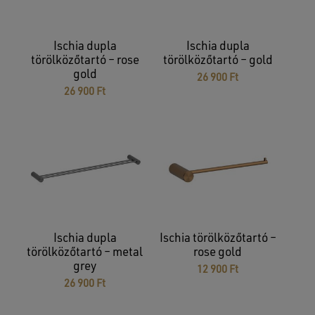
Ischia dupla
Ischia dupla
törölközőtartó – rose
törölközőtartó – gold
gold
26 900
Ft
26 900
Ft
Ischia dupla
Ischia törölközőtartó –
törölközőtartó – metal
rose gold
grey
12 900
Ft
26 900
Ft
Nincsenek termékek a kosárban.