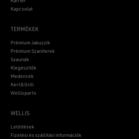
Karrier
Kapcsolat
TERMÉKEK
Prémium Jakuzzik
Prémium Szaniterek
Szaunák
Kiegészítők
Medencék
Kert&Grill
Wellisparts
WELLIS
Részösszeg:
0
Ft
Letöltések
KOSÁR
PÉNZTÁR
Fizetési és szállítási információk