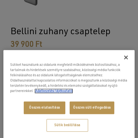
Bellini zuhany csaptelep
39 900
Ft
Lekerekített formáival a Bellini kollekció darabjai a
Sütiket használunk az oldalunk megfelelő működésének biztosításához, a
tartalmak és hirdetések személyre szabásához, közösségi média funkciók
hagyományos, egyszerű vonalakat képviselik. Válassza Ön
felkínálásához és az oldalunk látogatottságának elemzéséhez.
is fürdőszobájába csaptelepeink egyikét!
Oldalhasználattal kapcsolatos információkat is megosztunk a közösségi média
területén tevékenykedő, a hirdetési és elemzési szolgáltatásokat nyújtó
partnereinkkel.
Adatkezelési tájékoztató
Egykaros, fali, zuhany csaptelep
Alapja egy sárgaréz csaptelep test
Kerámiabetéttel ellátva
Összes elutasítása
Összes süti elfogadása
Zuhanyfej, gégecső és tartókonzol nélkül
Sütik beállítása
Csaptelepek, fürdőszobai kiegészítők házhoz szállítás