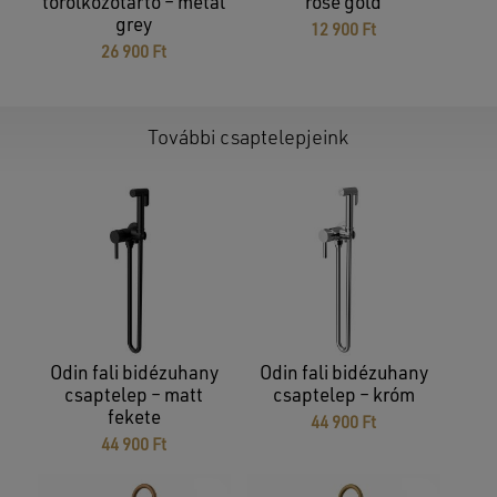
törölközőtartó – metal
rose gold
grey
12 900
Ft
26 900
Ft
További csaptelepjeink
Nincsenek termékek a kosárban.
Odin fali bidézuhany
Odin fali bidézuhany
GO TO SHOP
csaptelep – matt
csaptelep – króm
fekete
44 900
Ft
44 900
Ft