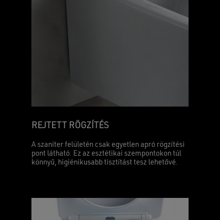
REJTETT RÖGZÍTÉS
Nincsenek termékek a kosárban.
A szaniter felületén csak egyetlen apró rögzítési
pont látható. Ez az esztétikai szempontokon túl
GO TO SHOP
könnyű, higiénikusabb tisztítást tesz lehetővé.