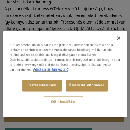
liter vizet takaríthat meg.
A perem nélküli rimless WC-k kedvező tulajdonsága, hogy
nincsenek rajtuk elérhetetlen zugok, perem alatti lerakódások,
így könnyen tisztántarthatók. Fröccsenés elleni védelemmel van
ellátva, amely megakadályozza a víz kijutását használat közben,
ezzel biztosítva a fürdőszoba higiéniáját
Sütiket használunk az oldalunk megfelelő működésének biztosításához, a
35,5 x 60 × 41 cm
tartalmak és hirdetések személyre szabásához, közösségi média funkciók
felkínálásához és az oldalunk látogatottságának elemzéséhez.
porcelán
Oldalhasználattal kapcsolatos információkat is megosztunk a közösségi média
mélyöblítésű
területén tevékenykedő, a hirdetési és elemzési szolgáltatásokat nyújtó
hátsó kifolyású
partnereinkkel.
Adatkezelési tájékoztató
rejtett rögzítés
opció:
alsó kifolyású S bekötőcső, WC ülőke
Összes elutasítása
Összes süti elfogadása
Sütik beállítása
KOSÁRBA TESZEM