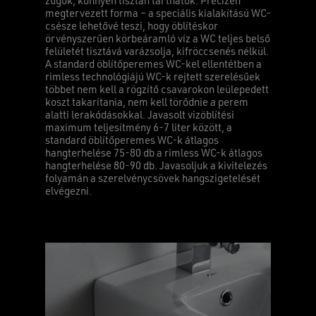
zugok, könnyen tisztán tarthatók. Precízen
megtervezett forma – a speciális kialakítású WC-
csésze lehetővé teszi, hogy öblítéskor
örvényszerűen körbeáramló víz a WC teljes belső
felületét tisztává varázsolja, kifröccsenés nélkül.
A standard öblítőperemes WC-kel ellentétben a
rimless technológiájú WC-k rejtett szerelésűek
többet nem kell a rögzítő csavarokon leülepedett
koszt takarítania, nem kell törődnie a perem
alatti lerakódásokkal. Javasolt vizöblítési
maximum teljesítmény 6-7 liter között, a
standard öblítőperemes WC-k átlagos
hangterhelése 75-80 db a rimless WC-k átlagos
hangterhelése 80-90 db. Javasoljuk a kivitelezés
folyamán a szerelvénycsövek hangszigetelését
elvégezni.