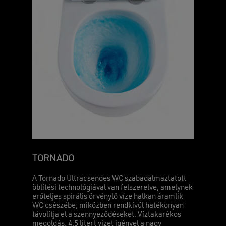
TORNADO
A Tornado Ultracsendes WC szabadalmaztatott
öblítési technológiával van felszerelve, amelynek
erőteljes spirális örvénylő víze halkan áramlik
WC csészébe, miközben rendkívül hatékonyan
távolítja el a szennyeződéseket. Víztakarékos
megoldás, 4,5 litert vizet igényel a nagy