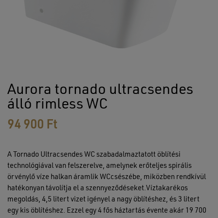
Aurora tornado ultracsendes
álló rimless WC
94 900
Ft
A Tornado Ultracsendes WC szabadalmaztatott öblítési
technológiával van felszerelve, amelynek erőteljes spirális
örvénylő víze halkan áramlik WCcsészébe, miközben rendkívül
hatékonyan távolítja el a szennyeződéseket.Víztakarékos
megoldás, 4,5 litert vizet igényel a nagy öblítéshez, és 3 litert
egy kis öblítéshez. Ezzel egy 4 fős háztartás évente akár 19 700