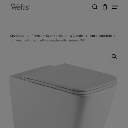
Skip
Menu
to
search
Close
Cart
main
Cart
Close
content
Menu
Kezdőlap
Prémium Szaniterek
WC, bidé
Aurora kollekció
Aurora tornado ultracsendes álló rimless WC