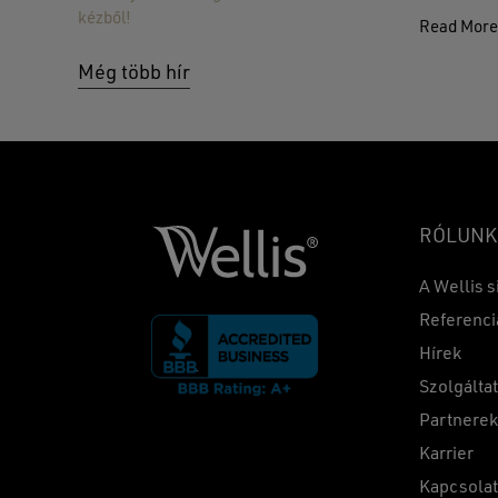
kézből!
Read Mor
Még több hír
RÓLUNK
A Wellis s
Referenci
Hírek
Szolgálta
Partnere
Karrier
Kapcsola