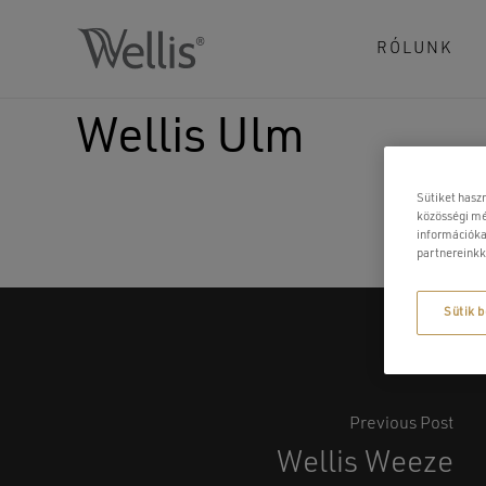
Skip
to
RÓLUNK
main
content
Wellis Ulm
Sütiket hasz
közösségi mé
információka
partnereinkk
Sütik b
Previous Post
Wellis Weeze