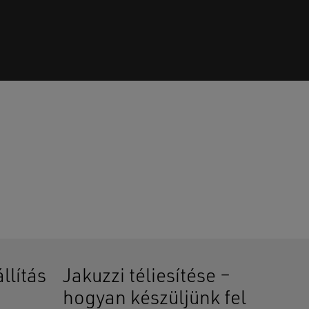
senek termékek a kosárban.
GO TO SHOP
llítás
Jakuzzi téliesítése –
hogyan készüljünk fel