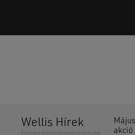
Wellis Hírek
Május
akció
Értesülj a Wellis legfrissebb híreiről első