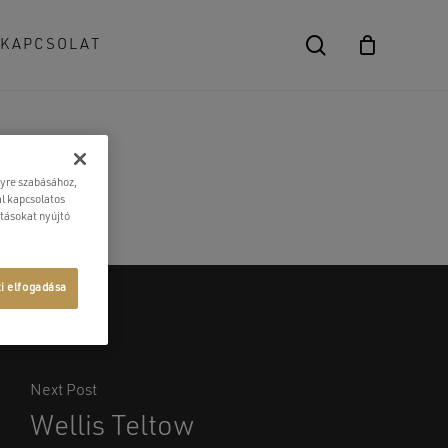
search
KAPCSOLAT
Close
Cart
lyre szabásához,
l kapcsolatos
atásokat nyújtó
ti elfogadása
Next Post
Wellis Teltow