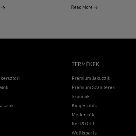
e
Read More
TERMÉKEK
ikersztori
Prémium Jakuzzik
áink
Prémium Szaniterek
Szaunák
Részösszeg:
tásaink
Kiegészítők
k
Medencék
Kert&Grill
t
Wellisparts