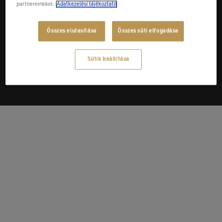
partnereinkkel.
Adatkezelési tájékoztató
Összes elutasítása
Összes süti elfogadása
Next Post
Mihály Ferenc E.V.
Sütik beállítása