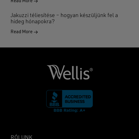
Read More
Jakuzzi téliesítése – hogyan készüljünk fel a
hideg hónapokra?
Read More
RÓLUNK