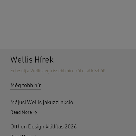
Wellis Hírek
Értesülj a Wellis legfrissebb híreiről első kézből!
Nincsenek termékek a kosárban.
Még több hír
GO TO SHOP
Májusi Wellis jakuzzi akció
Read More
Otthon Design kiállítás 2026