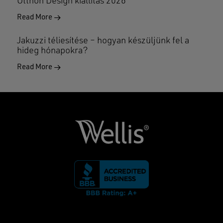
Otthon Design kiállítás 2026
Read More
Jakuzzi téliesítése – hogyan készüljünk fel a
hideg hónapokra?
Read More