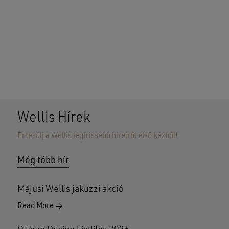
Wellis Hírek
Nincsenek termékek a kosárban.
Értesülj a Wellis legfrissebb híreiről első kézből!
GO TO SHOP
Még több hír
Májusi Wellis jakuzzi akció
Read More