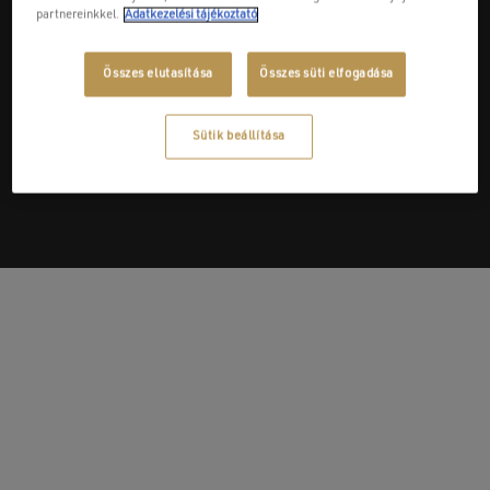
partnereinkkel.
Adatkezelési tájékoztató
Összes elutasítása
Összes süti elfogadása
Next Post
Pannon Csoport - Malom Kereskedőház Kft.
Sütik beállítása