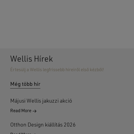
Wellis Hírek
Értesülj a Wellis legfrissebb híreiről első kézből!
Nincsenek termékek a kosárban.
Még több hír
GO TO SHOP
Májusi Wellis jakuzzi akció
Read More
Otthon Design kiállítás 2026