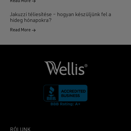
Read More
Jakuzzi téliesítése – hogyan készüljünk fel a
hideg hónapokra?
Read More
RÓLUNK