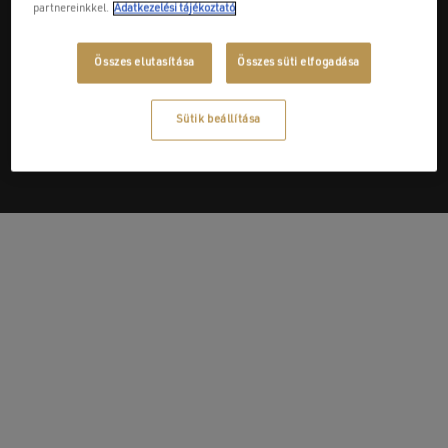
partnereinkkel.
Adatkezelési tájékoztató
Összes elutasítása
Összes süti elfogadása
Next Post
Kiss József E.V.
Sütik beállítása