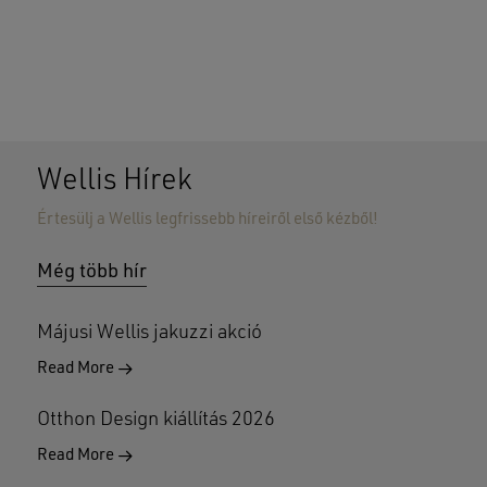
Wellis Hírek
Értesülj a Wellis legfrissebb híreiről első kézből!
Nincsenek termékek a kosárban.
Még több hír
GO TO SHOP
Májusi Wellis jakuzzi akció
Read More
Otthon Design kiállítás 2026
Read More