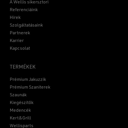
A Wellis sikersztori
Referenciáink
Hírek
Szolgáltatásaink
Partnerek
Karrier
Kapcsolat
TERMÉKEK
Prémium Jakuzzik
Prémium Szaniterek
Szaunák
Kiegészítők
Medencék
Kert&Grill
Wellisparts