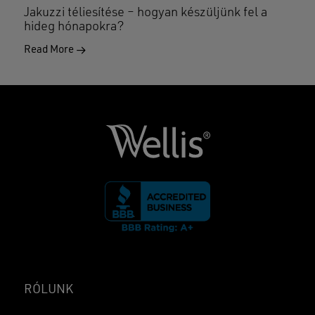
Jakuzzi téliesítése – hogyan készüljünk fel a
hideg hónapokra?
Read More
RÓLUNK