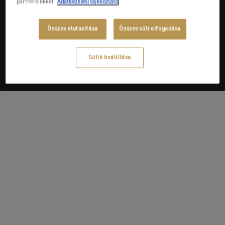
partnereinkkel.
Adatkezelési tájékoztató
Next Post
Összes elutasítása
Összes süti elfogadása
Niagara 2003 Kft.
Sütik beállítása