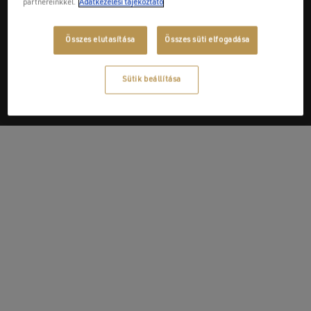
partnereinkkel.
Adatkezelési tájékoztató
Next Post
Összes elutasítása
Összes süti elfogadása
Jurísik Edit E.V.
Sütik beállítása