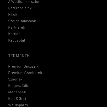
A Wellis sikersztori
Referenciáink
Hírek
Szolgáltatásaink
Partnerek
Karrier
Kapcsolat
TERMÉKEK
Prémium Jakuzzik
Prémium Szaniterek
Szaunák
Kiegészítők
Medencék
Kert&Grill
Wellisparts