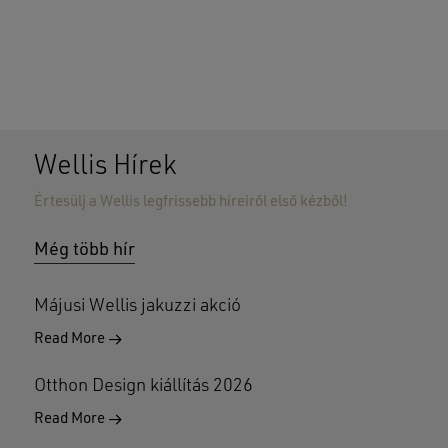
Wellis Hírek
Értesülj a Wellis legfrissebb híreiről első kézből!
Nincsenek termékek a kosárban.
Még több hír
GO TO SHOP
Májusi Wellis jakuzzi akció
Read More
Otthon Design kiállítás 2026
Read More