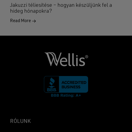
Jakuzzi téliesítése – hogyan készüljünk fel a
hideg hónapokra?
Read More
RÓLUNK