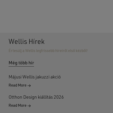
Wellis Hírek
Értesülj a Wellis legfrissebb híreiről első kézből!
Nincsenek termékek a kosárban.
Még több hír
GO TO SHOP
Májusi Wellis jakuzzi akció
Read More
Otthon Design kiállítás 2026
Read More