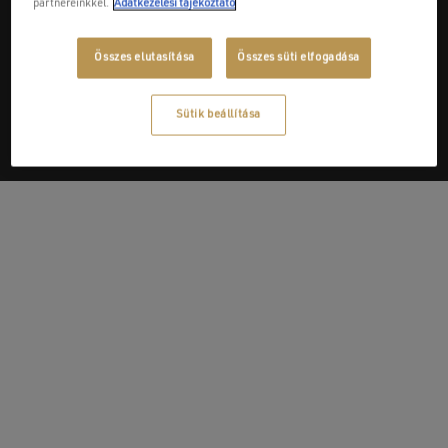
partnereinkkel.
Adatkezelési tájékoztató
Next Post
Összes elutasítása
Összes süti elfogadása
Gienger Kft.
Sütik beállítása