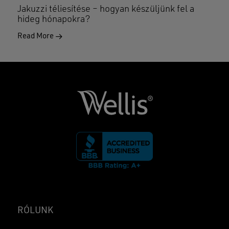
Jakuzzi téliesítése – hogyan készüljünk fel a
hideg hónapokra?
Read More
RÓLUNK