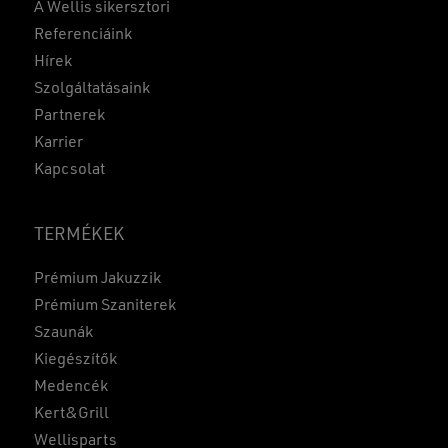
A Wellis sikersztori
Referenciáink
Hírek
Szolgáltatásaink
Partnerek
Karrier
Kapcsolat
TERMÉKEK
Prémium Jakuzzik
Prémium Szaniterek
Szaunák
Kiegészítők
Medencék
Kert&Grill
Wellisparts