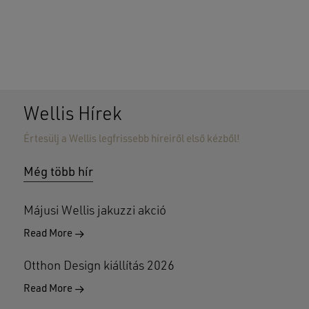
Wellis Hírek
Értesülj a Wellis legfrissebb híreiről első kézből!
Nincsenek termékek a kosárban.
Még több hír
GO TO SHOP
Májusi Wellis jakuzzi akció
Read More
Otthon Design kiállítás 2026
Read More