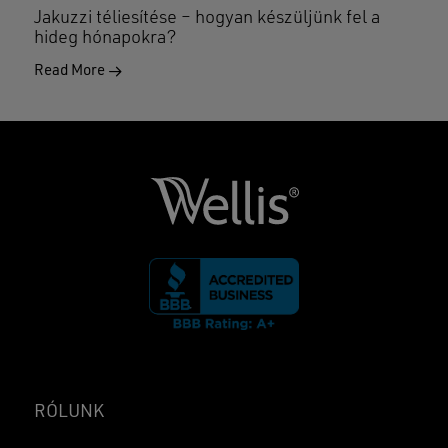
Jakuzzi téliesítése – hogyan készüljünk fel a
hideg hónapokra?
Read More
RÓLUNK