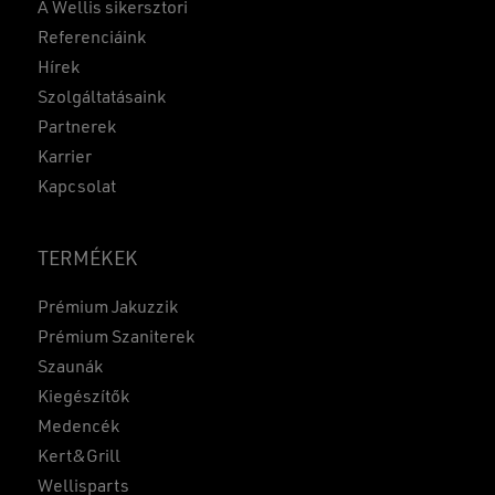
A Wellis sikersztori
Referenciáink
Hírek
Szolgáltatásaink
Partnerek
Karrier
Kapcsolat
TERMÉKEK
Prémium Jakuzzik
Prémium Szaniterek
Szaunák
Kiegészítők
Medencék
Kert&Grill
Wellisparts