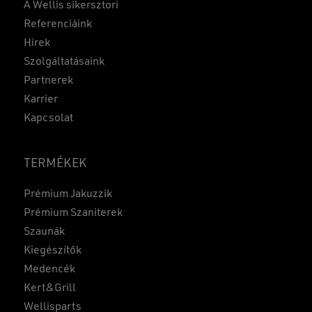
A Wellis sikersztori
Referenciáink
Hírek
Szolgáltatásaink
Partnerek
Karrier
Kapcsolat
TERMÉKEK
Prémium Jakuzzik
Prémium Szaniterek
Szaunák
Kiegészítők
Medencék
Kert&Grill
Wellisparts