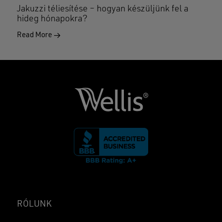
Jakuzzi téliesítése – hogyan készüljünk fel a
hideg hónapokra?
Read More
RÓLUNK