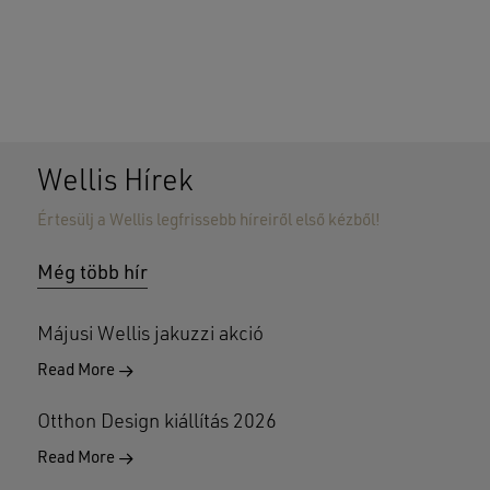
Wellis Hírek
Értesülj a Wellis legfrissebb híreiről első kézből!
Nincsenek termékek a kosárban.
Még több hír
GO TO SHOP
Májusi Wellis jakuzzi akció
Read More
Otthon Design kiállítás 2026
Read More