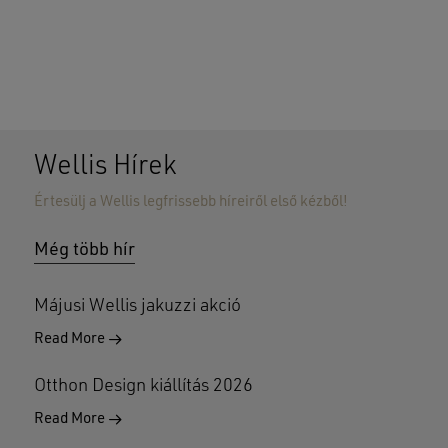
Wellis Hírek
Értesülj a Wellis legfrissebb híreiről első kézből!
Nincsenek termékek a kosárban.
Még több hír
GO TO SHOP
Májusi Wellis jakuzzi akció
Read More
Otthon Design kiállítás 2026
Read More