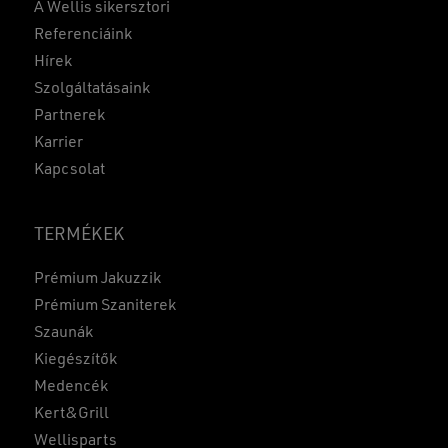
A Wellis sikersztori
Referenciáink
Hírek
Szolgáltatásaink
Partnerek
Karrier
Kapcsolat
TERMÉKEK
Prémium Jakuzzik
Prémium Szaniterek
Szaunák
Kiegészítők
Medencék
Kert&Grill
Wellisparts