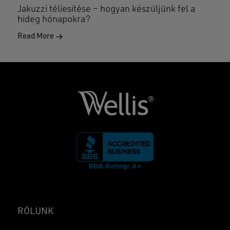
Jakuzzi téliesítése – hogyan készüljünk fel a
hideg hónapokra?
Read More
RÓLUNK