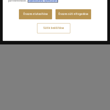
partnereinkkel.
Adatkezelési tájékoztató
Next Post
Összes elutasítása
Összes süti elfogadása
Radiátor '75 Kft.
Sütik beállítása