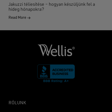
Jakuzzi téliesítése – hogyan készüljünk fel a
hideg hónapokra?
Read More
RÓLUNK