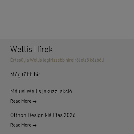
Wellis Hírek
Értesülj a Wellis legfrissebb híreiről első kézből!
Nincsenek termékek a kosárban.
Még több hír
GO TO SHOP
Májusi Wellis jakuzzi akció
Read More
Otthon Design kiállítás 2026
Read More