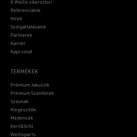
A Wellis sikersztori
Referenciáink
Hírek
Szolgáltatásaink
Partnerek
Karrier
Kapcsolat
TERMÉKEK
Prémium Jakuzzik
Prémium Szaniterek
Szaunák
Kiegészítők
Medencék
Kert&Grill
Wellisparts