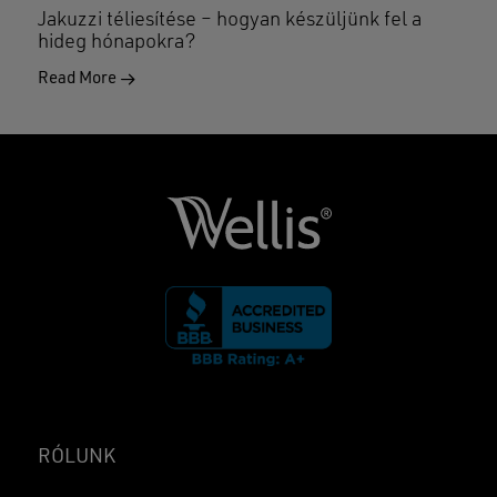
Jakuzzi téliesítése – hogyan készüljünk fel a
hideg hónapokra?
Read More
RÓLUNK