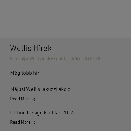
Wellis Hírek
Értesülj a Wellis legfrissebb híreiről első kézből!
Nincsenek termékek a kosárban.
Még több hír
GO TO SHOP
Májusi Wellis jakuzzi akció
Read More
Otthon Design kiállítás 2026
Read More