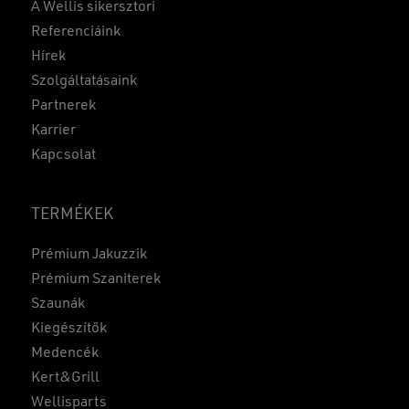
A Wellis sikersztori
Referenciáink
Hírek
Szolgáltatásaink
Partnerek
Karrier
Kapcsolat
TERMÉKEK
Prémium Jakuzzik
Prémium Szaniterek
Szaunák
Kiegészítők
Medencék
Kert&Grill
Wellisparts