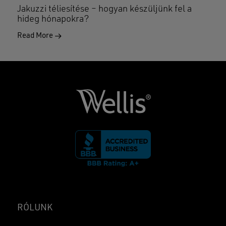
Jakuzzi téliesítése – hogyan készüljünk fel a
hideg hónapokra?
Read More
RÓLUNK