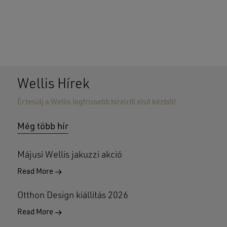
Wellis Hírek
Értesülj a Wellis legfrissebb híreiről első kézből!
Nincsenek termékek a kosárban.
Még több hír
GO TO SHOP
Májusi Wellis jakuzzi akció
Read More
Otthon Design kiállítás 2026
Read More