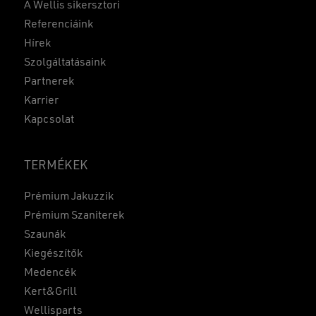
A Wellis sikersztori
Referenciáink
Hírek
Szolgáltatásaink
Partnerek
Karrier
Kapcsolat
TERMÉKEK
Prémium Jakuzzik
Prémium Szaniterek
Szaunák
Kiegészítők
Medencék
Kert&Grill
Wellisparts