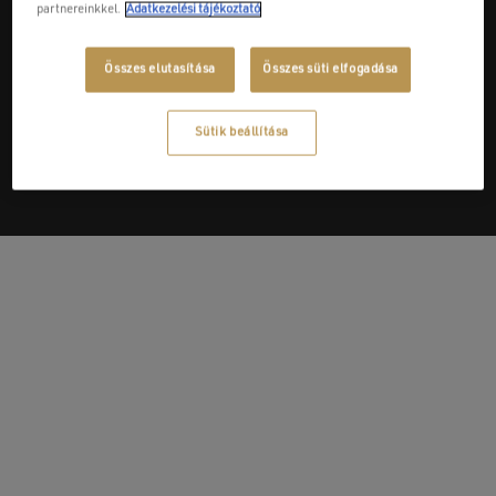
partnereinkkel.
Adatkezelési tájékoztató
Összes elutasítása
Összes süti elfogadása
Next Post
Cu-Technik Kft.
Sütik beállítása