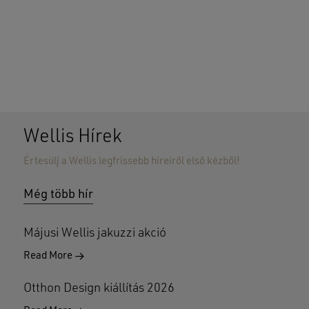
Wellis Hírek
Értesülj a Wellis legfrissebb híreiről első kézből!
Nincsenek termékek a kosárban.
Még több hír
GO TO SHOP
Májusi Wellis jakuzzi akció
Read More
Otthon Design kiállítás 2026