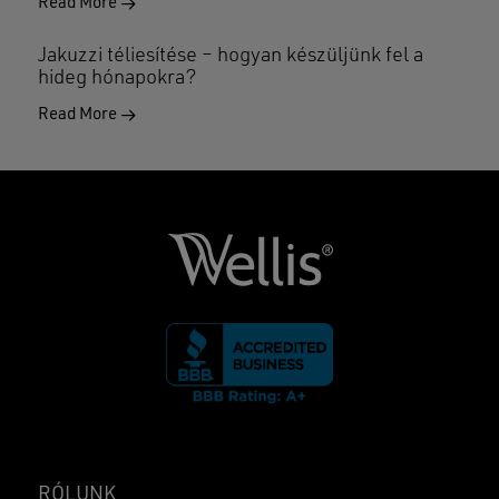
Read More
Jakuzzi téliesítése – hogyan készüljünk fel a
hideg hónapokra?
Read More
RÓLUNK