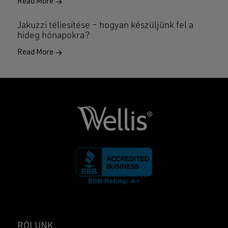
Read More
Jakuzzi téliesítése – hogyan készüljünk fel a
hideg hónapokra?
Read More
RÓLUNK