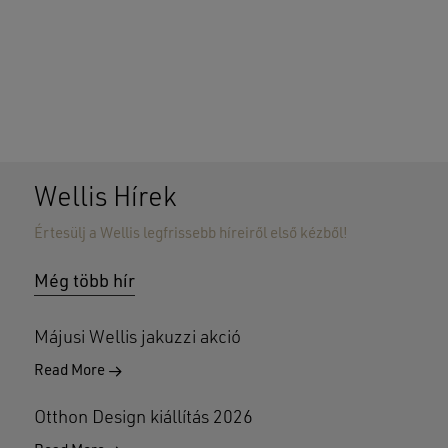
Wellis Hírek
Értesülj a Wellis legfrissebb híreiről első kézből!
Nincsenek termékek a kosárban.
Még több hír
GO TO SHOP
Májusi Wellis jakuzzi akció
Read More
Otthon Design kiállítás 2026