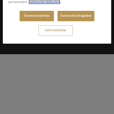
partnereinkkel.
Adatkezelési tájékoztató
Összes elutasítása
Összes süti elfogadása
Next Post
Konzumgres Kft. (Fonte)
Sütik beállítása